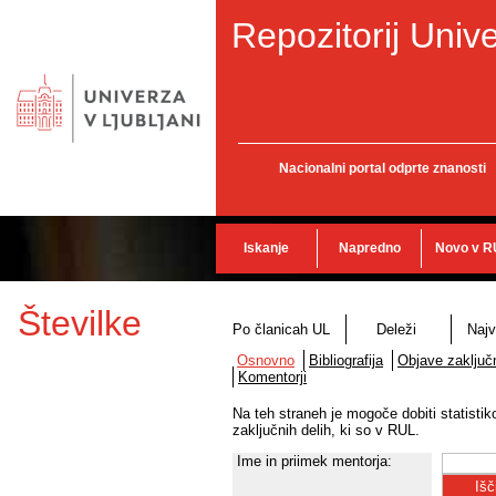
Repozitorij Unive
Nacionalni portal odprte znanosti
Iskanje
Napredno
Novo v R
Številke
Po članicah UL
Deleži
Najv
Osnovno
Bibliografija
Objave zaključn
Komentorji
Na teh straneh je mogoče dobiti statisti
zaključnih delih, ki so v RUL.
Ime in priimek mentorja: