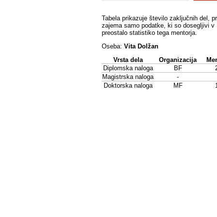
Tabela prikazuje število zaključnih del, p
zajema samo podatke, ki so dosegljivi v 
preostalo statistiko tega mentorja.
Oseba:
Vita Dolžan
Vrsta dela
Organizacija
Men
Diplomska naloga
BF
Magistrska naloga
-
Doktorska naloga
MF