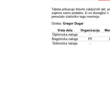
Tabela prikazuje število zaključnih del, p
zajema samo podatke, ki so dosegljivi v 
preostalo statistiko tega mentorja.
Oseba:
Gregor Dugar
Vrsta dela
Organizacija
Men
Diplomska naloga
-
Magistrska naloga
PF
Doktorska naloga
-