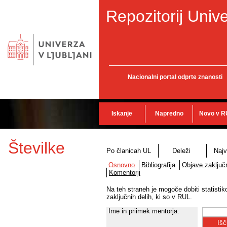
Repozitorij Unive
Nacionalni portal odprte znanosti
Iskanje
Napredno
Novo v R
Številke
Po članicah UL
Deleži
Najv
Osnovno
Bibliografija
Objave zaključn
Komentorji
Na teh straneh je mogoče dobiti statisti
zaključnih delih, ki so v RUL.
Ime in priimek mentorja: