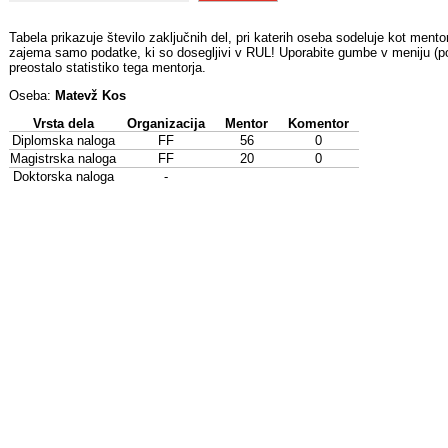
Tabela prikazuje število zaključnih del, pri katerih oseba sodeluje kot mentor
zajema samo podatke, ki so dosegljivi v RUL! Uporabite gumbe v meniju (pod
preostalo statistiko tega mentorja.
Oseba:
Matevž Kos
Vrsta dela
Organizacija
Mentor
Komentor
Diplomska naloga
FF
56
0
Magistrska naloga
FF
20
0
Doktorska naloga
-