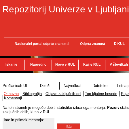
Repozitorij Univerze v Ljubljani
Nacionalni portal odprte znanosti
Odprta znanost
DiKUL
Iskanje
Napredno
Novo v RUL
Kaj je RUL
V številkah
Po članicah UL
Deleži
Največkrat
Datoteke
Letna p
Osnovno
Bibliografija
Objave zaključnih del
Top ključne besede
Poja
Komentorji
Na teh straneh je mogoče dobiti statistiko izbranega mentorja.
Pozor:
stati
zaključnih delih, ki so v RUL.
Ime in priimek mentorja: