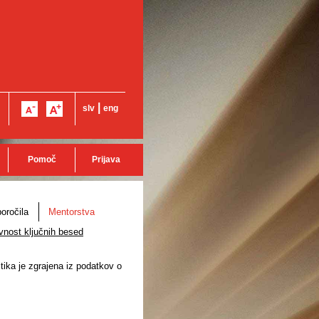
|
slv
eng
Pomoč
Prijava
oročila
Mentorstva
vnost ključnih besed
stika je zgrajena iz podatkov o