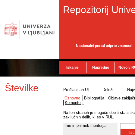
Repozitorij Unive
Nacionalni portal odprte znanosti
Iskanje
Napredno
Novo v R
Številke
Po članicah UL
Deleži
Najv
Osnovno
Bibliografija
Objave zaključn
Komentorji
Na teh straneh je mogoče dobiti statisti
zaključnih delih, ki so v RUL.
Ime in priimek mentorja: