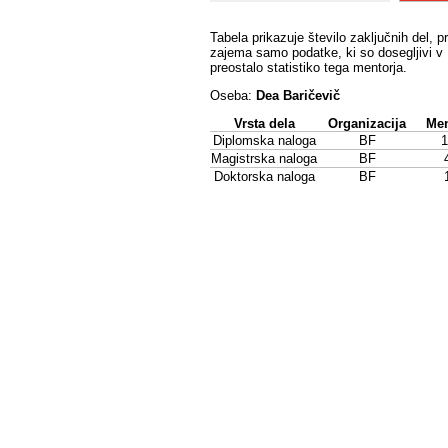
Tabela prikazuje število zaključnih del, p
zajema samo podatke, ki so dosegljivi v 
preostalo statistiko tega mentorja.
Oseba:
Dea Baričevič
Vrsta dela
Organizacija
Men
Diplomska naloga
BF
1
Magistrska naloga
BF
Doktorska naloga
BF