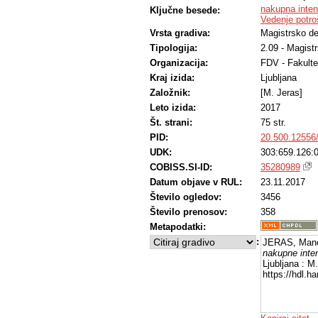
nakupna inte
Ključne besede:
Vedenje potro
Vrsta gradiva:
Magistrsko de
Tipologija:
2.09 - Magist
Organizacija:
FDV - Fakulte
Kraj izida:
Ljubljana
Založnik:
[M. Jeras]
Leto izida:
2017
Št. strani:
75 str.
PID:
20.500.12556
UDK:
303:659.126:0
COBISS.SI-ID:
35280989
Datum objave v RUL:
23.11.2017
Število ogledov:
3456
Število prenosov:
358
Metapodatki:
:
JERAS, Manc
nakupne inten
Ljubljana : M
https://hdl.