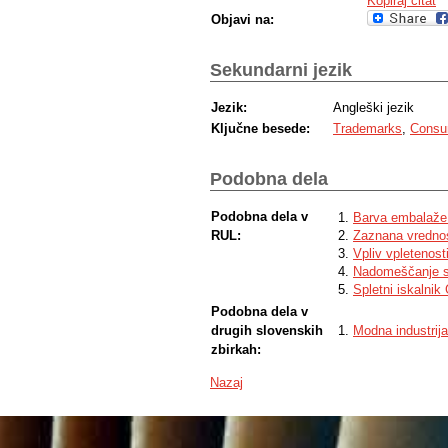
Kopiraj citat
Objavi na:
Sekundarni jezik
Jezik:
Angleški jezik
Ključne besede:
Trademarks
,
Consu
Podobna dela
Podobna dela v
Barva embalaže k
RUL:
Zaznana vredno
Vpliv vpletenos
Nadomeščanje se
Spletni iskalnik
Podobna dela v
drugih slovenskih
Modna industrija
zbirkah:
Nazaj