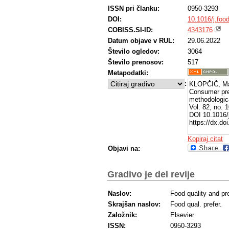
ISSN pri članku:
0950-3293
DOI:
10.1016/j.foo
COBISS.SI-ID:
4343176
Datum objave v RUL:
29.06.2022
Število ogledov:
3064
Število prenosov:
517
Metapodatki:
:
KLOPČIČ, Ma
Consumer pref
methodologic
Vol. 82, no. 
DOI 10.1016/j
https://dx.do
Kopiraj citat
Objavi na:
Gradivo je del revije
Naslov:
Food quality and pr
Skrajšan naslov:
Food qual. prefer.
Založnik:
Elsevier
ISSN:
0950-3293