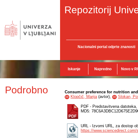
Repozitorij Unive
Nacionalni portal odprte znanosti
Iskanje
Napredno
Novo v R
Podrobno
Consumer preference for nutrition and
Klopčič, Marija
(
avtor
),
Slokan, Po
ID
ID
PDF - Predstavitvena datoteka
MD5: 78C6A3DBC12D675E2D9
URL - Izvorni URL, za dostop ob
https://www.sciencedirect.com/