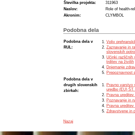
Številka projekta:
311963
Naslov:
Role of health-r
Akronim:
CLYMBOL
Podobna dela
Podobna dela v
Vpliv prehranski
RUL:
Zaznavanje in ra
slovenskih potro
Učinki različnih
trditev na živilih
Dojemanje zdravs
Prepoznavnost pr
Podobna dela v
drugih slovenskih
Pravno varstvo v
uredbo (EU) ŠT.
zbirkah:
Pravna ureditev 
Poznavanje in n
Pravna ureditev 
Zdravstvene in p
Nazaj