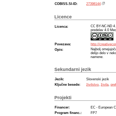
COBISS.SI-ID:
27398144
Licence
CC BY-NC-ND 4.0
Licenca:
predelav 4.0 Me
Povezava:
http://creativec
Najbolj omejujoč
Opis:
delijo delo v ne
namene.
Sekundarni jezik
Jezik:
Slovenski jezik
Ključne besede:
živilstvo
,
živila
,
pre
Projekti
Financer:
EC - European 
Program financ.:
FP7