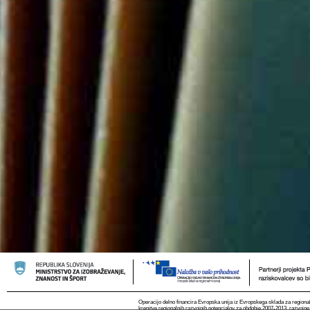
Operacijo delno financira Evropska unija iz Evropskega sklada za regional
krepitve regionalnih razvojnih potencialov za obdobje 2007-2013, razvojne