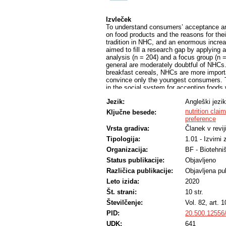
Izvleček
To understand consumers’ acceptance and
on food products and the reasons for th
tradition in NHC, and an enormous increa
aimed to fill a research gap by applying
analysis (n = 204) and a focus group (n
general are moderately doubtful of NHCs
breakfast cereals, NHCs are more import
convince only the youngest consumers. T
in the social system for accepting foods
and economic system also did not accep
Jezik:
Angleški jezik
nutrition clai
Ključne besede:
preference
Vrsta gradiva:
Članek v revij
Tipologija:
1.01 - Izvirni
Organizacija:
BF - Biotehni
Status publikacije:
Objavljeno
Različica publikacije:
Objavljena pub
Leto izida:
2020
Št. strani:
10 str.
Številčenje:
Vol. 82, art. 
PID:
20.500.12556
UDK:
641