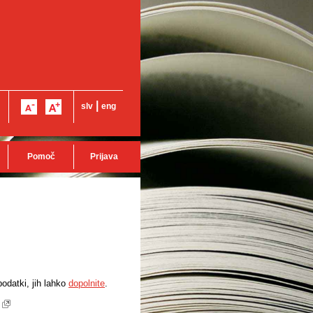
|
slv
eng
Pomoč
Prijava
odatki, jih lahko
dopolnite
.