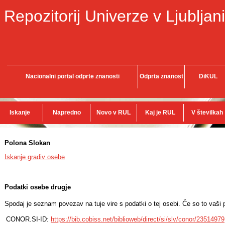
Repozitorij Univerze v Ljubljani
Nacionalni portal odprte znanosti
Odprta znanost
DiKUL
Iskanje
Napredno
Novo v RUL
Kaj je RUL
V številkah
Polona Slokan
Iskanje gradiv osebe
Podatki osebe drugje
Spodaj je seznam povezav na tuje vire s podatki o tej osebi. Če so to vaši p
CONOR.SI-ID:
https://bib.cobiss.net/biblioweb/direct/si/slv/conor/23514979