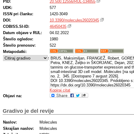
PID:
20.500.12556/RUL-134855
UDK:
577
ISSN pri članku:
1420-3049
DOI:
10.3390/molecules26020345
COBISS.SI-ID:
46450435
Datum objave v RUL:
04.02.2022
Število ogledov:
1980
Število prenosov:
522
Metapodatki:
:
BRUS, Maksimiljan, FRANGEŽ, Robert, GORE
Petra, KNEZ, Željko in ŠKORJANC, Dejan, 2021,
tannins on glucose-transporter expression and the
small-intestinal 3D cell model.
Molecules
[na spl
no. 2, 345. [Dostopano 7 avgust 2026].
DOI 10.3390/molecules26020345. Pridobljeno s:
https://dx.doi.org/10.3390/molecules26020345
Kopiraj citat
Objavi na:
Gradivo je del revije
Naslov:
Molecules
Skrajšan naslov:
Molecules