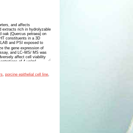
rters, and affects
 extracts rich in hydrolyzable
nd oak (Quercus petraea) on
HT constituents in a 3D
ls CLAB and PSI exposed to
e the gene expression of
assay, and LC–MS/ MS was
ersely affect cell viability
entrations of 4 µg/mL
L. The time-dependent
cts compared to gallic acid
rs
,
porcine epithelial cell line
,
uptake and gallic acid