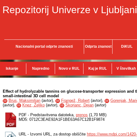
Repozitorij Univerze v Ljubljani
Nacionalni portal odprte znanosti
Odprta znanost
DiKUL
Iskanje
Napredno
Novo v RUL
Kaj je RUL
V številkah
Effect of hydrolyzable tannins on glucose-transporter expression and th
small-intestinal 3D cell model
Brus, Maksimiljan
(
avtor
),
Frangež, Robert
(
avtor
),
Gorenjak, Mari
ID
ID
ID
(
avtor
),
Knez, Željko
(
avtor
),
Škorjanc, Dejan
(
avtor
)
ID
ID
PDF - Predstavitvena datoteka,
prenos
(1,70 MB)
MD5: 0712C3EAE92A1F1BE63A67C12B1F9874
URL - Izvorni URL, za dostop obiščite
https://www.mdpi.com/1420-