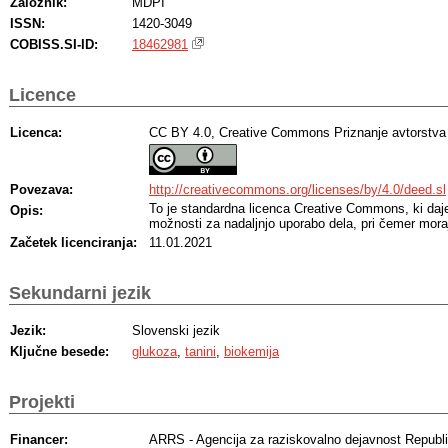
Založnik:
MDPI
ISSN:
1420-3049
COBISS.SI-ID:
18462981
Licence
Licenca:
CC BY 4.0, Creative Commons Priznanje avtorstva
Povezava:
http://creativecommons.org/licenses/by/4.0/deed.sl
To je standardna licenca Creative Commons, ki da
Opis:
možnosti za nadaljnjo uporabo dela, pri čemer moraj
Začetek licenciranja:
11.01.2021
Sekundarni jezik
Jezik:
Slovenski jezik
Ključne besede:
glukoza
,
tanini
,
biokemija
Projekti
Financer:
ARRS - Agencija za raziskovalno dejavnost Republi