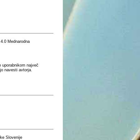
 4.0 Mednarodna
je uporabnikom največ
o navesti avtorja.
ke Slovenije