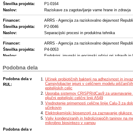
Številka projekta:
P1-0164
Naslov:
Raziskave za zagotavljanje varne hrane in zdravja
Financer:
ARRS - Agencija za raziskovalno dejavnost Republi
Številka projekta:
P2-0046
Naslov:
Separacijski procesi in produktna tehnika
Financer:
ARRS - Agencija za raziskovalno dejavnost Republi
Številka projekta:
P4-0053
Naslov:
Endokrini, imunski in encimski odzivi pri zdravih in 
Podobna dela
Podobna dela v
Učinek probiotičnih bakterij na adhezivnost in invaz
Campylobacter jejuni v celičnem modelu piščančjih 
RUL:
epitelijskih celic
Uporaba sistemov CRISPR/dCas9 za uravnavanje 
pljučni epitelijski celični liniji A549
Vrednotenje primernosti celične linije Calu-3 za do
učinkovin
Elektrokemijski biosenzorji za zaznavanje glukoze
Vpliv kondenziranih in hidrolizirajočih taninov na 
mikrobno biosintezo v vampu
Podobna dela v