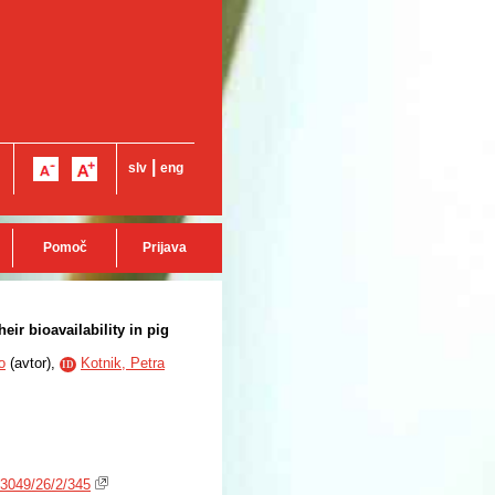
|
slv
eng
Pomoč
Prijava
eir bioavailability in pig
o
(
avtor
),
Kotnik, Petra
ID
3049/26/2/345