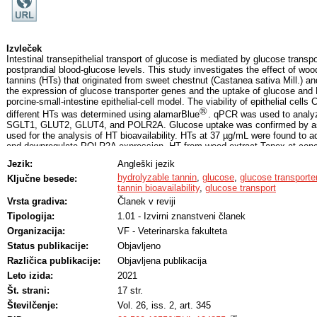
Izvleček
Intestinal transepithelial transport of glucose is mediated by glucose transpo
postprandial blood-glucose levels. This study investigates the effect of wood
tannins (HTs) that originated from sweet chestnut (Castanea sativa Mill.) a
the expression of glucose transporter genes and the uptake of glucose and 
porcine-small-intestine epithelial-cell model. The viability of epithelial cel
®
different HTs was determined using alamarBlue
. qPCR was used to analyz
®
SGLT1, GLUT2, GLUT4, and POLR2A. Glucose uptake was confirmed by 
used for the analysis of HT bioavailability. HTs at 37 µg/mL were found to adv
and downregulate POLR2A expression. HT from wood extract Tanex at conc
upregulated the expression of GLUT2, as well as glucose uptake at 1 µg/m
Jezik:
Angleški jezik
passage of gallic acid through enterocytes was influenced by all wood extra
hydrolyzable tannin
,
glucose
,
glucose transporte
itself as a control. These results suggest that HTs could modulate glucose 
Ključne besede:
tannin bioavailability
,
glucose transport
passage in the 3D cell model.
Vrsta gradiva:
Članek v reviji
Tipologija:
1.01 - Izvirni znanstveni članek
Organizacija:
VF - Veterinarska fakulteta
Status publikacije:
Objavljeno
Različica publikacije:
Objavljena publikacija
Leto izida:
2021
Št. strani:
17 str.
Številčenje:
Vol. 26, iss. 2, art. 345