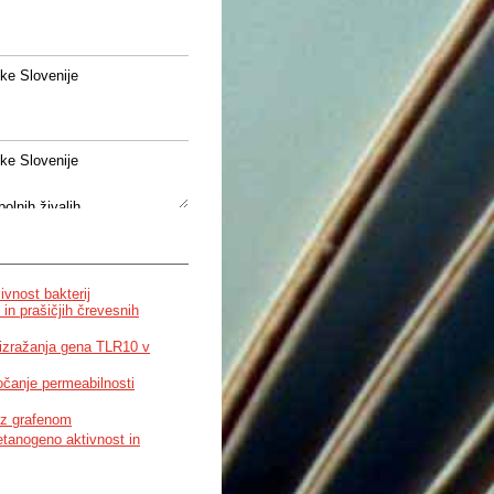
ke Slovenije
ke Slovenije
bolnih živalih
ivnost bakterij
in prašičjih črevesnih
izražanja gena TLR10 v
ločanje permeabilnosti
 z grafenom
metanogeno aktivnost in