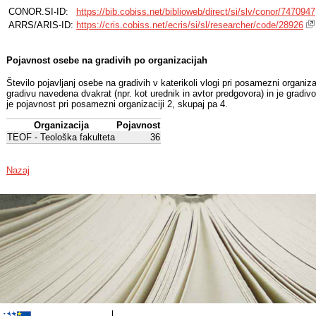
CONOR.SI-ID:
https://bib.cobiss.net/biblioweb/direct/si/slv/conor/7470947
ARRS/ARIS-ID:
https://cris.cobiss.net/ecris/si/sl/researcher/code/28926
Pojavnost osebe na gradivih po organizacijah
Število pojavljanj osebe na gradivih v katerikoli vlogi pri posamezni organiz
gradivu navedena dvakrat (npr. kot urednik in avtor predgovora) in je gradiv
je pojavnost pri posamezni organizaciji 2, skupaj pa 4.
Organizacija
Pojavnost
TEOF - Teološka fakulteta
36
Nazaj