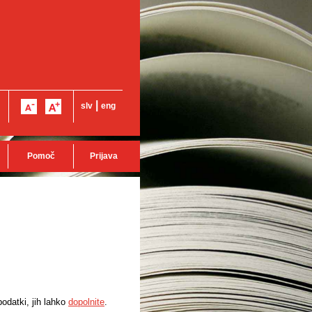
|
slv
eng
Pomoč
Prijava
odatki, jih lahko
dopolnite
.