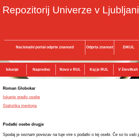
Repozitorij Univerze v Ljubljani
Nacionalni portal odprte znanosti
Odprta znanost
DiKUL
Iskanje
Napredno
Novo v RUL
Kaj je RUL
V številkah
Roman Globokar
Iskanje gradiv osebe
Statistika mentorja
Podatki osebe drugje
Spodaj je seznam povezav na tuje vire s podatki o tej osebi. Če so to vaši p