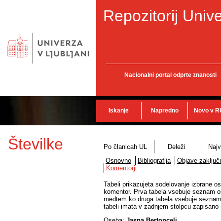
Repozitorij Unive
Nacionalni portal odprte znanosti
Iskanje
Napredno
Novo v R
Številke
Po članicah UL
Deleži
Najv
Osnovno
Bibliografija
Objave zaključn
Komentorji
Tabeli prikazujeta sodelovanje izbrane os
komentor. Prva tabela vsebuje seznam ose
medtem ko druga tabela vsebuje seznam o
tabeli imata v zadnjem stolpcu zapisano š
Oseba:
Jasna Bertoncelj