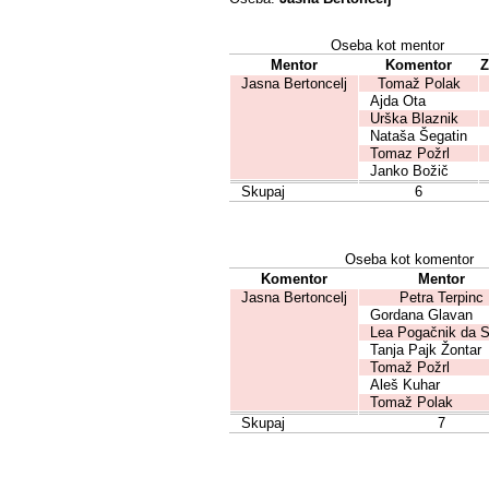
Oseba kot mentor
Mentor
Komentor
Z
Jasna Bertoncelj
Tomaž Polak
Ajda Ota
Urška Blaznik
Nataša Šegatin
Tomaz Požrl
Janko Božič
Skupaj
6
Oseba kot komentor
Komentor
Mentor
Jasna Bertoncelj
Petra Terpinc
Gordana Glavan
Lea Pogačnik da S
Tanja Pajk Žontar
Tomaž Požrl
Aleš Kuhar
Tomaž Polak
Skupaj
7