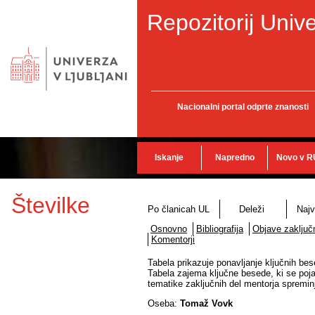
Repozitorij Unive
Nacionalni portal odprte znanosti
Iskanje
Napredno
Novo v R
Številke
Po članicah UL
Deleži
Najv
Osnovno
Bibliografija
Objave zaključn
Komentorji
Tabela prikazuje ponavljanje ključnih bes
Tabela zajema ključne besede, ki se poja
tematike zaključnih del mentorja spremin
Oseba:
Tomaž Vovk