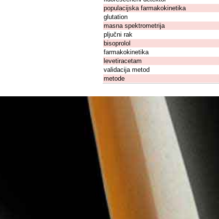
populacijska farmakokinetika
glutation
masna spektrometrija
pljučni rak
bisoprolol
farmakokinetika
levetiracetam
validacija metod
metode