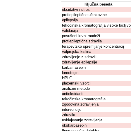
Ključna beseda
oksidativni stres
protiepileptične učinkovine
epilepsija
tekočinska kromatografija visoke ločljivo
validacija
posušeni krvni madeži
protiepileptična zdravila
terapevtsko spremljanje koncentracij
valprojska kislina
zdravljenje z zdravili
zdravljenje epilepsije
karbamazepin
lamotrigin
HPLC
plazemski vzorci
analizne metode
antioksidanti
tekočinska kromatografija
zgodovina zdravljenja
intervencije
zdravila
usklajevanje zdravljenja
okskarbazepin
fluorescenčni detektor