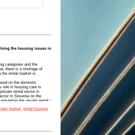
olving the housing issues in
ing categories and the
r, there is a shortage of
 the rental market is
based on the domestic
s role in housing care in
private rental sector in
sector in Slovenia on the
regulating the private rental
r's thesis was also enabled
estate market
,
rental housing
,
ieved goals, proposals for
t have political support, and
poor reputation. The
andlord, complex and lengthy
s and excessive rental