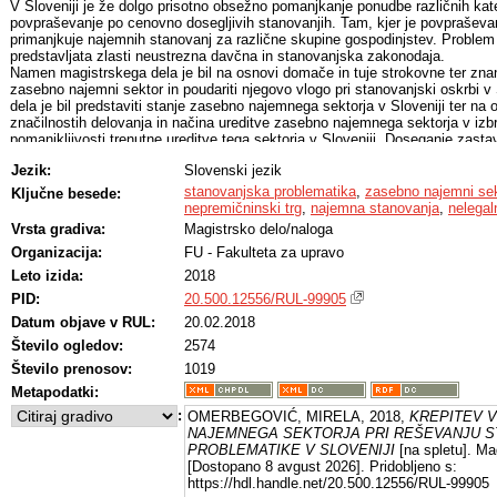
V Sloveniji je že dolgo prisotno obsežno pomanjkanje ponudbe različnih kat
povpraševanje po cenovno dosegljivih stanovanjih. Tam, kjer je povpraševa
primanjkuje najemnih stanovanj za različne skupine gospodinjstev. Problem
predstavljata zlasti neustrezna davčna in stanovanjska zakonodaja.
Namen magistrskega dela je bil na osnovi domače in tuje strokovne ter znans
zasebno najemni sektor in poudariti njegovo vlogo pri stanovanjski oskrbi v 
dela je bil predstaviti stanje zasebno najemnega sektorja v Sloveniji ter na 
značilnostih delovanja in načina ureditve zasebno najemnega sektorja v izb
pomanjkljivosti trenutne ureditve tega sektorja v Sloveniji. Doseganje zasta
dela je bilo omogočeno tudi na osnovi opravljenih polstrukturiranih intervju
Jezik:
Slovenski jezik
cilji so oblikovani tudi predlogi za reševanje problematike zasebno najemne
Zaskrbljujoča je ugotovitev, da zasebno najemni sektor v Sloveniji nima poli
stanovanjska problematika
,
zasebno najemni sek
Ključne besede:
zanemarjen s strani države, poleg tega ga spremlja še izredno slab ugled. 
nepremičninski trg
,
najemna stanovanja
,
nelegal
pravnega razmerja med najemnikom in najemodajalcem, zapleteni in dolgotraj
Vrsta gradiva:
Magistrsko delo/naloga
najemnika v primeru kršitev najemne pogodbe ter previsok davek na dohode
Organizacija:
FU - Fakulteta za upravo
legalno in učinkovito delovanje zasebno najemnega sektorja.
Krepitev vloge zasebno najemnega sektorja pomeni večjo ponudbo najemnih
Leto izida:
2018
pritiska na sektor socialnih najemnih stanovanj. Zato je potrebno za rešev
PID:
20.500.12556/RUL-99905
najemnega sektorja v Sloveniji s pomočjo sprememb davčne politike in st
ustvariti spodbudno okolje za njegovo rast in razvoj v pravi smeri ter učinko
Datum objave v RUL:
20.02.2018
Število ogledov:
2574
Število prenosov:
1019
Metapodatki:
:
OMERBEGOVIĆ, MIRELA, 2018,
KREPITEV 
NAJEMNEGA SEKTORJA PRI REŠEVANJU 
PROBLEMATIKE V SLOVENIJI
[na spletu]. Ma
[Dostopano 8 avgust 2026]. Pridobljeno s:
https://hdl.handle.net/20.500.12556/RUL-99905