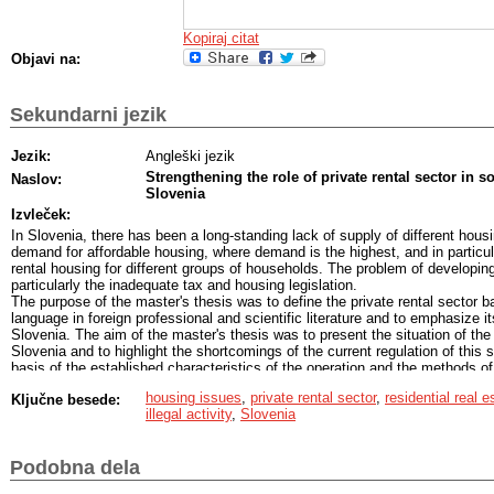
Kopiraj citat
Objavi na:
Sekundarni jezik
Jezik:
Angleški jezik
Strengthening the role of private rental sector in s
Naslov:
Slovenia
Izvleček:
In Slovenia, there has been a long-standing lack of supply of different hous
demand for affordable housing, where demand is the highest, and in particula
rental housing for different groups of households. The problem of developing
particularly the inadequate tax and housing legislation.
The purpose of the master's thesis was to define the private rental sector 
language in foreign professional and scientific literature and to emphasize it
Slovenia. The aim of the master's thesis was to present the situation of the 
Slovenia and to highlight the shortcomings of the current regulation of this 
basis of the established characteristics of the operation and the methods of 
sector in selected EU countries. Achievement of the set goals of the maste
housing issues
,
private rental sector
,
residential real 
Ključne besede:
on the basis of completed semi-structured interviews. In relation to the ach
illegal activity
,
Slovenia
solving the problem of the private rental sector are also formulated.
It is a worrying conclusion that the private rental sector in Slovenia does no
is therefore neglected by the state and, it is accompanied by an extremely 
Podobna dela
inadequate regulation of the legal relationship between the tenant and the l
court procedures for evicting the tenant in case of breach of lease contract