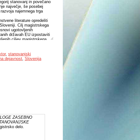
egorij stanovanj in povečano
nje največje, še posebej
 razvoja najemnega trga
tvene literature opredeliti
Sloveniji. Cilj magistrskega
osnovi ugotovljenih
ranih državah EU izpostaviti
vljenih ciljev magistrskega
jev. V povezavi z doseženimi
ga sektorja.
tične podpore, zato ostaja
tor
,
stanovanjski
Pomanjkljiva urejenost
na dejavnost
,
Slovenija
ni sodni postopki izselitve
k od najemnin zavirajo
 stanovanj in zmanjšanje
anje problematike zasebno
anovanjske zakonodaje
vito delovanje.
VLOGE ZASEBNO
STANOVANJSKE
gistrsko delo.