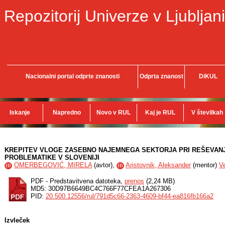
Repozitorij Univerze v Ljubljani
Nacionalni portal odprte znanosti
Odprta znanost
DiKUL
Iskanje
Napredno
Novo v RUL
Kaj je RUL
V številkah
KREPITEV VLOGE ZASEBNO NAJEMNEGA SEKTORJA PRI REŠEVAN
PROBLEMATIKE V SLOVENIJI
OMERBEGOVIĆ, MIRELA
(
avtor
),
Aristovnik, Aleksander
(
mentor
)
Ve
ID
ID
PDF - Predstavitvena datoteka,
prenos
(2,24 MB)
MD5: 30D97B6649BC4C766F77CFEA1A267306
PID:
20.500.12556/rul/791d5c66-2363-4609-bf44-ea816fb166a2
Izvleček