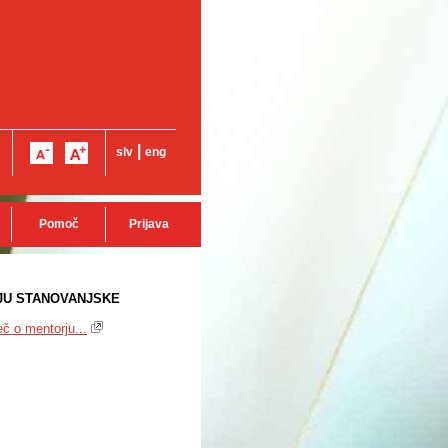
|
slv
eng
Pomoč
Prijava
JU STANOVANJSKE
č o mentorju...