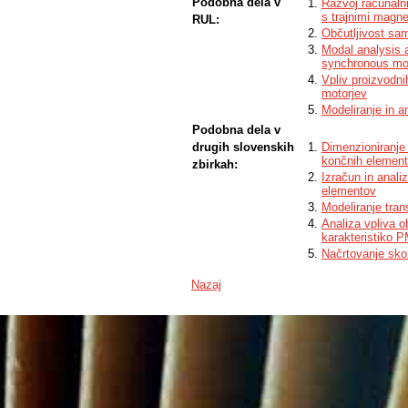
Podobna dela v
Razvoj računaln
s trajnimi magne
RUL:
Občutljivost sa
Modal analysis 
synchronous mo
Vpliv proizvodni
motorjev
Modeliranje in a
Podobna dela v
drugih slovenskih
Dimenzioniranje
končnih elemen
zbirkah:
Izračun in anali
elementov
Modeliranje tra
Analiza vpliva 
karakteristiko 
Načrtovanje skoz
Nazaj