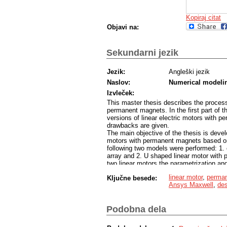
Kopiraj citat
Objavi na:
Sekundarni jezik
Jezik:
Angleški jezik
Naslov:
Numerical modeling
Izvleček:
This master thesis describes the process
permanent magnets. In the first part of th
versions of linear electric motors with 
drawbacks are given.
The main objective of the thesis is devel
motors with permanent magnets based on
following two models were performed: 1. 
array and 2. U shaped linear motor with 
two linear motors the parametrization an
experiments method were done. Based on 
linear motor
,
perma
Ključne besede:
parametrization and optimization the geo
Ansys Maxwell
,
des
final part of the master thesis, a compari
material consumption needed for their d
Podobna dela