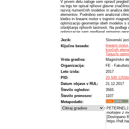
V prvem delu naloge sem opravil pregled ra
na trgu ter opisal njihove glavne značilno
razvoj numeričnih modelov in analiza del
elementov. Podrobno sem analiziral cilind
kletko in linearni motor s trajnimi magnet
optimizacijo geometrije obeh modelov s 
izboljšanja njihovih lastnosti. Na podlagi
optimizacije sem predlagal primerno geom
delu magistrske naloge sem podal primer
Jezik:
Slovenski jez
materialov potrebnih za izdelavo analizir
linearni motor
Ključne besede:
končnih elem
Taguchi optim
Vrsta gradiva:
Magistrsko de
Organizacija:
FE - Fakultet
Leto izida:
2017
PID:
20.500.12556
Datum objave v RUL:
21.12.2017
Število ogledov:
3565
Število prenosov:
1107
Metapodatki:
:
PETERNELJ,
motorjev z m
[Dostopano 8 
https://hdl.