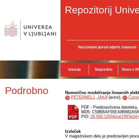
Repozitorij Unive
Nacionalni portal odprte znanosti
Iskanje
Napredno
Novo v R
Podrobno
Numerično modeliranje linearnih elek
PETERNELJ, JAKA
(
avtor
),
Čorov
ID
ID
PDF - Predstavitvena datoteka
MD5: C59BBAF55EA8B882A5
PID:
20.500.12556/rul/1f5f3e2
Izvleček
V magistrskem delu je predstavljen proce