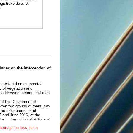
gistrsko delo. B.
s:
 index on the interception of
vent which then evaporated
y of vegetation and
 addressed factors, leaf area
 of the Department of
rown two groups of trees: two
. The measurements of
15 and June 2016, at the
er. In the spring of 2016 we
tree species. LAI increase is
interception loss
,
birch
 leaves in spring. Within a
ges are not so obvious,