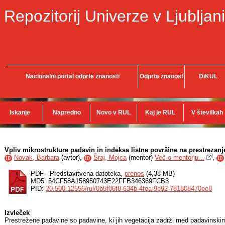
Repozitorij Univerze v Ljubljani
Nacionalni portal odprte znanosti
Odprta znanost
DiKUL
Iskanje
Napredno
Novo v RUL
Kaj je RUL
V številkah
Vpliv mikrostrukture padavin in indeksa listne površine na prestrezan
Novak, Barbara
(
avtor
),
Šraj, Mojca
(
mentor
)
Več o mentorju...
,
ID
ID
ID
PDF - Predstavitvena datoteka,
prenos
(4,38 MB)
MD5: 54CF58A158950743E22FFB346369FCB3
PID:
20.500.12556/rul/0b5f06f8-634b-4fea-9e92-781808470ec8
Izvleček
Prestrežene padavine so padavine, ki jih vegetacija zadrži med padavinski