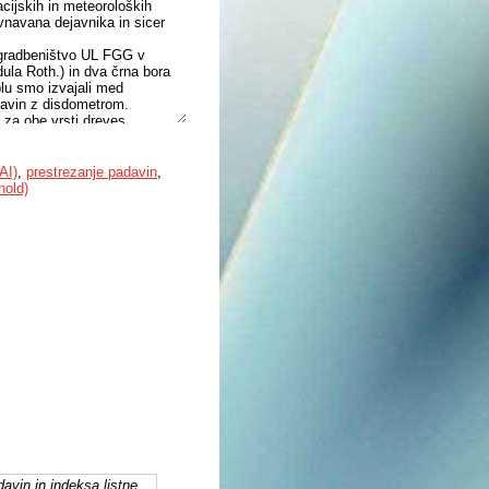
acijskih in meteoroloških
vnavana dejavnika in sicer
o gradbeništvo UL FGG v
dula Roth.) in dva črna bora
blu smo izvajali med
davin z disdometrom.
 za obe vrsti dreves.
 indeks se je v kratkem
rednosti so med 1,5 in 2,2.
2 % vseh padavin, bor pa 38,2
AI)
,
prestrezanje padavin
,
ndar je za dogodke z isto
nold)
ture padavin (velikost in
revesa prestrežejo več, ko so
davin in indeksa listne