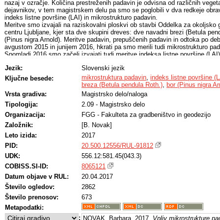
nazaj v ozračje. Količina prestreženih padavin je odvisna od različnih veget
dejavnikov, v tem magistrskem delu pa smo se poglobili v dva redkeje obra
indeks listne površine (LAI) in mikrostrukturo padavin.
Meritve smo izvajali na raziskovalni ploskvi ob stavbi Oddelka za okoljsk
centru Ljubljane, kjer sta dve skupini dreves: dve navadni brezi (Betula pen
(Pinus nigra Arnold). Meritve padavin, prepuščenih padavin in odtoka po de
avgustom 2015 in junijem 2016, hkrati pa smo merili tudi mikrostrukturo pa
Spomladi 2016 smo začeli izvajati tudi meritve indeksa listne površine (LAI)
Povečanje LAI je zelo opazno pri brezi, saj smo opazovali rast novih listov,
Jezik:
Slovenski jezik
obdobju povečal iz 1 na 2,5. Pri boru pa spremembe niso bile tako očitne, v
Rezultati so pokazali, da je breza v obravnavanemu obdobju prestregla 19,
mikrostruktura padavin
,
indeks listne površine (L
Ključne besede:
% vseh padavin. Na prestrezanje najbolj vpliva skupna količina padavin, ve
breza (Betula pendula Roth.)
,
bor (Pinus nigra Ar
količino padavin delež prestreženih padavin lahko različen zaradi mikrostruk
Vrsta gradiva:
Magistrsko delo/naloga
hitrost kapljic) in LAI ter s tem povezane skladiščne zmogljivost krošnje. D
Tipologija:
2.09 - Magistrsko delo
kapljice manjše in počasnejše ter ko ima drevo visok LAI.
Organizacija:
FGG - Fakulteta za gradbeništvo in geodezijo
Založnik:
[B. Novak]
Leto izida:
2017
PID:
20.500.12556/RUL-91812
UDK:
556.12:581.45(043.3)
COBISS.SI-ID:
8065121
Datum objave v RUL:
20.04.2017
Število ogledov:
2862
Število prenosov:
673
Metapodatki:
:
NOVAK, Barbara, 2017,
Vpliv mikrostrukture pa