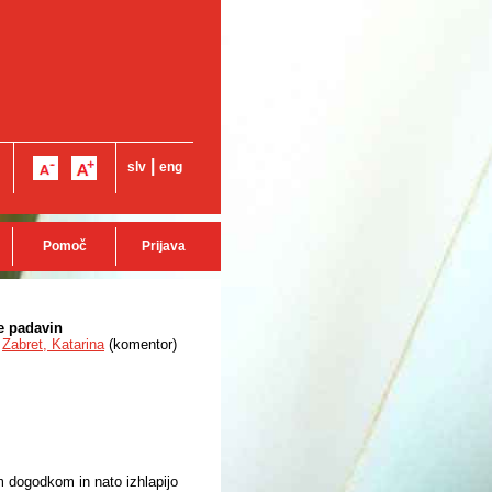
|
slv
eng
Pomoč
Prijava
je padavin
Zabret, Katarina
(
komentor
)
m dogodkom in nato izhlapijo