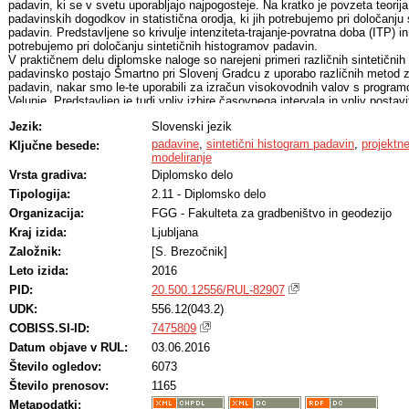
padavin, ki se v svetu uporabljajo najpogosteje. Na kratko je povzeta teorija
padavinskih dogodkov in statistična orodja, ki jih potrebujemo pri določanju
padavin. Predstavljene so krivulje intenziteta-trajanje-povratna doba (ITP) in 
potrebujemo pri določanju sintetičnih histogramov padavin.
V praktičnem delu diplomske naloge so narejeni primeri različnih sintetični
padavinsko postajo Šmartno pri Slovenj Gradcu z uporabo različnih metod z
padavin, nakar smo le-te uporabili za izračun visokovodnih valov s prog
Velunje. Predstavljen je tudi vpliv izbire časovnega intervala in vpliv postav
določanju sintetičnega histograma na rezultate modeliranja površinskega od
Jezik:
Slovenski jezik
Analiza rezultatov je pokazala razlike med posameznimi metodami. Ugotovi
površinskega odtoka, časom pojava le-te ter volumnom odtoka. Pri metodah,
padavine
,
sintetični histogram padavin
,
projektn
Ključne besede:
časovni interval, izbira le tega ni imela velikega vpliva na celoten površinsk
modeliranje
Ugotovili smo tudi, da lahko pri metodah, ki omogočajo izbiro postavitve k
Vrsta gradiva:
Diplomsko delo
vplivamo na pojav konice hidrograma odtoka.
Tipologija:
2.11 - Diplomsko delo
Organizacija:
FGG - Fakulteta za gradbeništvo in geodezijo
Kraj izida:
Ljubljana
Založnik:
[S. Brezočnik]
Leto izida:
2016
PID:
20.500.12556/RUL-82907
UDK:
556.12(043.2)
COBISS.SI-ID:
7475809
Datum objave v RUL:
03.06.2016
Število ogledov:
6073
Število prenosov:
1165
Metapodatki: