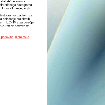
 statistične analize
 sintetičnega histograma
Huffove krivulje, ki jih
h histogramov padavin za
a določanje projektnih
ramom HEC-HMS za porečje
itve konice padavin pri
toka.
li smo razlike med konico
 pri katerih lahko določimo
e padavine
,
hidrološko
i odtok.
onice vrha histograma padavin,