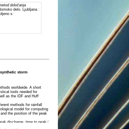
metod določanja
lomsko delo. Ljubljana :
ljeno s:
synthetic storm
ethods worldwide. A short
stical tools needed for
ell as the IDF and Huff
erent methods for rainfall
ological model for computing
 and the position of the peak
eak discharge, time to peak
g the time interval gave