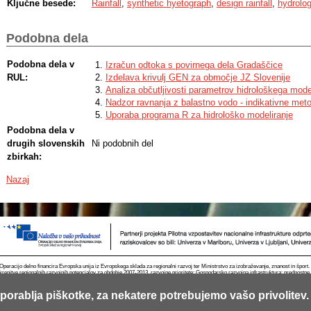
Ključne besede:
Rainfall
,
synthetic hyetograph
,
design rainfall
,
hydrolog
similar results for different time intervals. On the other hand, results show 
peak of the hyetograph can significantly influence on the time and the peak 
Podobna dela
Podobna dela v
Izračun odtoka s povirnega dela Gradaščice
RUL:
Izdelava krivulj GEN za območje JZ Slovenije
Analiza občutljivosti parametrov hidrološkega mod
Nadzor ravnanja z balastno vodo - indikativne met
Uporaba programa R za hidrološko modeliranje
Podobna dela v
drugih slovenskih
Ni podobnih del
zbirkah:
Nazaj
Operacijo delno financira Evropska unija iz Evropskega sklada za regionalni razvoj ter Ministrstvo za izobraževanje, znanost in špor
krepitve regionalnih razvojnih potencialov za obdobje 2007-2013, razvojne prioritete: Gospodarsko razvojna infrastruktura; prednostn
porablja piškotke, za nekatere potrebujemo vašo privolitev.
Kontakt
RSS
Piškotki
Pogoji uporabe
Mobilno