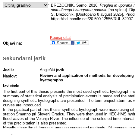
:
BREZOČNIK, Samo, 2016,
Pregled in uporaba 
sintetičnega histograma padavin
[na spletu]. Dip
S. Brezočnik. [Dostopano 8 avgust 2026]. Pridob
https://hdl.handle.net/20.500.12556/RUL-82907
Kopiraj citat
Objavi na:
Sekundarni jezik
Jezik:
Angleški jezik
Review and application of methods for developing 
Naslov:
hyetographs
Izvleček:
The first part of this thesis presents the most used synthetic hyetograph m
summary of statistical analysis of precipitation events is made and the stati
designing synthetic hyetographs are presented. The term project storm as w
curves are introduced.
In the practical part of this thesis synthetic hyetograph were made using diff
station Šmartno pri Slovenj Gradcu. They were then used in HEC-HMS hydr
flood waves of the Velunja River. The influence of the selected time interval
of the precipitation is also presented.
Results show the differences amoung considered methods. Differences in p
and runoff volume were demonstrated. Methods having the option of choosin