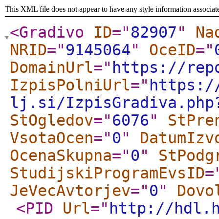
This XML file does not appear to have any style information associat
<Gradivo
ID
="
82907
"
Na
NRID
="
9145064
"
OceID
="
DomainUrl
="
https://rep
IzpisPolniUrl
="
https:/
lj.si/IzpisGradiva.php
StOgledov
="
6076
"
StPre
VsotaOcen
="
0
"
DatumIzv
OcenaSkupna
="
0
"
StPodg
StudijskiProgramEvsID
=
JeVecAvtorjev
="
0
"
Dovo
<PID
Url
="
http://hdl.