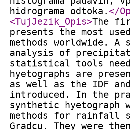
histograma padavin, v
hidrograma odtoka.
</O
<TujJezik_Opis
>
The fi
presents the most use
methods worldwide. A 
analysis of precipita
statistical tools nee
hyetographs are prese
as well as the IDF an
introduced. In the pr
synthetic hyetograph 
methods for rainfall 
Gradcu. They were the