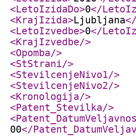
<LetoIzidaDo
>
0
</LetoI
<KrajIzida
>
Ljubljana
<
<LetoIzvedbe
>
0
</LetoI
<KrajIzvedbe
/>
<Opomba
/>
<StStrani
/>
<StevilcenjeNivo1
/>
<StevilcenjeNivo2
/>
<Kronologija
/>
<Patent_Stevilka
/>
<Patent_DatumVeljavno
00
</Patent_DatumVelja