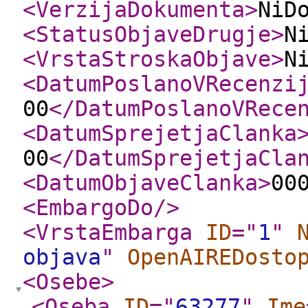
<VerzijaDokumenta
>
NiD
<StatusObjaveDrugje
>
N
<VrstaStroskaObjave
>
N
<DatumPoslanoVRecenzi
00
</DatumPoslanoVRece
<DatumSprejetjaClanka
00
</DatumSprejetjaCla
<DatumObjaveClanka
>
00
<EmbargoDo
/>
<VrstaEmbarga
ID
="
1
"
objava
"
OpenAIREDosto
<Osebe
>
<Oseba
ID
="
63277
"
Ime