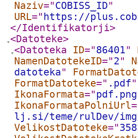
Naziv
="
COBISS_ID
"
URL
="
https://plus.cob
</Identifikatorji
>
<Datoteke
>
<Datoteka
ID
="
86401
"
NamenDatotekeID
="
2
"
N
datoteka
"
FormatDatot
FormatDatoteke
="
.pdf
"
IkonaFormata
="
pdf.png
IkonaFormataPolniUrl
=
lj.si/teme/rulDev/img
VelikostDatoteke
="
358