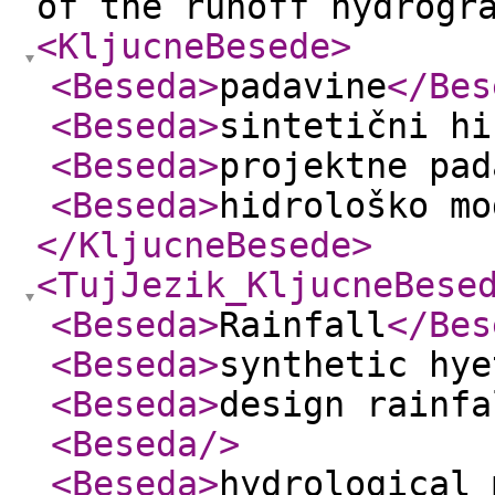
of the runoff hydrogr
<KljucneBesede
>
<Beseda
>
padavine
</Bes
<Beseda
>
sintetični hi
<Beseda
>
projektne pad
<Beseda
>
hidrološko mo
</KljucneBesede
>
<TujJezik_KljucneBese
<Beseda
>
Rainfall
</Bes
<Beseda
>
synthetic hye
<Beseda
>
design rainfa
<Beseda
/>
<Beseda
>
hydrological 