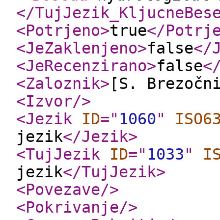
</TujJezik_KljucneBes
<Potrjeno
>
true
</Potrj
<JeZaklenjeno
>
false
</
<JeRecenzirano
>
false
<
<Zaloznik
>
[S. Brezočn
<Izvor
/>
<Jezik
ID
="
1060
"
ISO6
jezik
</Jezik
>
<TujJezik
ID
="
1033
"
I
jezik
</TujJezik
>
<Povezave
/>
<Pokrivanje
/>