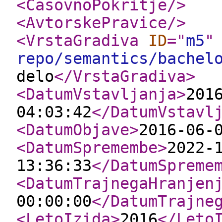
<CasovnoPokritje
/>
<AvtorskePravice
/>
<VrstaGradiva
ID
="
m5
"
repo/semantics/bachel
delo
</VrstaGradiva
>
<DatumVstavljanja
>
201
04:03:42
</DatumVstavl
<DatumObjave
>
2016-06-
<DatumSpremembe
>
2022-
13:36:33
</DatumSpreme
<DatumTrajnegaHranjen
00:00:00
</DatumTrajne
<LetoIzida
>
2016
</Leto