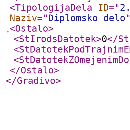
<TipologijaDela
ID
="
2
Naziv
="
Diplomsko delo
<Ostalo
>
<StIrodsDatotek
>
0
</St
<StDatotekPodTrajnimE
<StDatotekZOmejenimDo
</Ostalo
>
</Gradivo
>