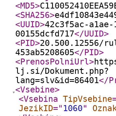
<MD5
>
C110052410EEA59
<SHA256
>
e4df10843e44
<UUID
>
42c3f5ac-a1ae-
00155dcfd717
</UUID
>
<PID
>
20.500.12556/ru
453ab5208605
</PID
>
<PrenosPolniUrl
>
http
lj.si/Dokument.php?
lang=slv&id=86401
</P
<Vsebine
>
<Vsebina
TipVsebine
JezikID
="
1060
"
Ozna