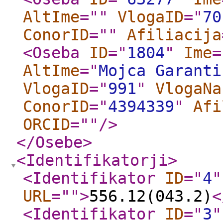
AltIme
="
"
VlogaID
="
70
ConorID
="
"
Afiliacija
<Oseba
ID
="
1804
"
Ime
=
AltIme
="
Mojca Garanti
VlogaID
="
991
"
VlogaNa
ConorID
="
4394339
"
Afi
ORCID
="
"
/>
</Osebe
>
<Identifikatorji
>
<Identifikator
ID
="
4
"
URL
="
"
>
556.12(043.2)
<
<Identifikator
ID
="
3
"