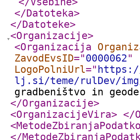
</Vsebine
>
</Datoteka
>
</Datoteke
>
<Organizacije
>
<Organizacija
Organiz
ZavodEvsID
="
0000062
"
LogoPolniUrl
="
https:/
lj.si/teme/rulDev/img
gradbeništvo in geod
</Organizacije
>
<OrganizacijeVira
>
</
<MetodeZbiranjaPodatk
</MetodeZbiranjaPodat