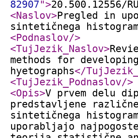
82907
"
>
20.500.12556/R
<Naslov
>
Pregled in up
sintetičnega histogra
<Podnaslov
/>
<TujJezik_Naslov
>
Revi
methods for developin
hyetographs
</TujJezik
<TujJezik_Podnaslov
/>
<Opis
>
V prvem delu di
predstavljene različn
sintetičnega histogra
uporabljajo najpogost
teorija statistične a