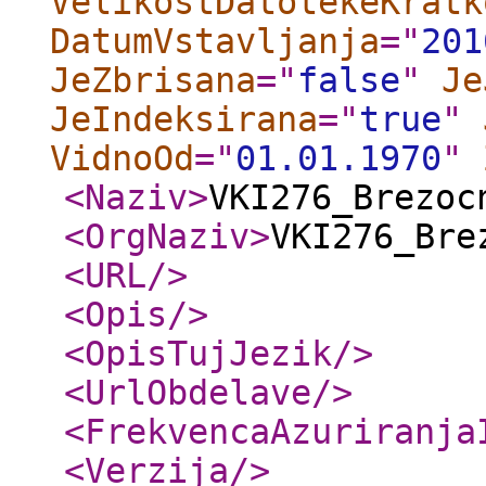
VelikostDatotekeKratk
DatumVstavljanja
="
201
JeZbrisana
="
false
"
Je
JeIndeksirana
="
true
"
VidnoOd
="
01.01.1970
"
<Naziv
>
VKI276_Brezoc
<OrgNaziv
>
VKI276_Bre
<URL
/>
<Opis
/>
<OpisTujJezik
/>
<UrlObdelave
/>
<FrekvencaAzuriranja
<Verzija
/>