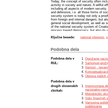
Today, the concept of security often inc
activity in society and nature. A willful ef
including all aspects of modern security, 
and defensive, i.e. all those forms of so
security system is today not only a proof 
from foreign and internal dangers, but als
general social development, as well as so
of the national security system of Croatia
process toward democracy, but also its un
relations that could ensure a developmen
Ključne besede:
national interests
,
s
Podobna dela
Podobna dela v
Ogrožanje nacion
RUL:
Samomori-grožnj
Varnost - nevarn
Konceptualizacij
Obnova iraških v
Podobna dela v
drugih slovenskih
Improvizirana ek
nacionalno-var
zbirkah:
Metodološki okvi
Vpliv finančnih 
Varnostna polit
sodelovanja