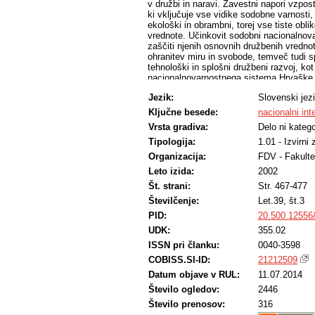
v družbi in naravi. Zavestni napori vzposta
ki vključuje vse vidike sodobne varnosti, 
ekološki in obrambni, torej vse tiste ob
vrednote. Učinkovit sodobni nacionalnova
zaščiti njenih osnovnih družbenih vrednot
ohranitev miru in svobode, temveč tudi s
tehnološki in splošni družbeni razvoj, kot 
nacionalnovarnostnega sistema Hrvaške
tranzicijskega procesa v demokracijo, te
Jezik:
Slovenski jez
institucije in odnosi, ki bi lahko zagotovil
Ključne besede:
nacionalni int
Vrsta gradiva:
Delo ni katego
Tipologija:
1.01 - Izvirni
Organizacija:
FDV - Fakulte
Leto izida:
2002
Št. strani:
Str. 467-477
Številčenje:
Let.39, št.3
PID:
20.500.12556
UDK:
355.02
ISSN pri članku:
0040-3598
COBISS.SI-ID:
21212509
Datum objave v RUL:
11.07.2014
Število ogledov:
2446
Število prenosov:
316