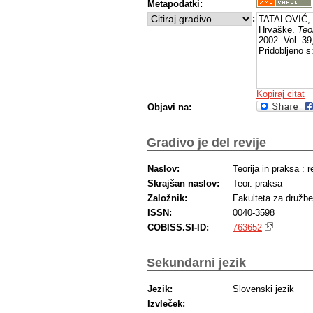
Metapodatki:
:
TATALOVIĆ, S
Hrvaške.
Teo
2002. Vol. 39
Pridobljeno s
Kopiraj citat
Objavi na:
Gradivo je del revije
Naslov:
Teorija in praksa : 
Skrajšan naslov:
Teor. praksa
Založnik:
Fakulteta za družb
ISSN:
0040-3598
COBISS.SI-ID:
763652
Sekundarni jezik
Jezik:
Slovenski jezik
Izvleček: