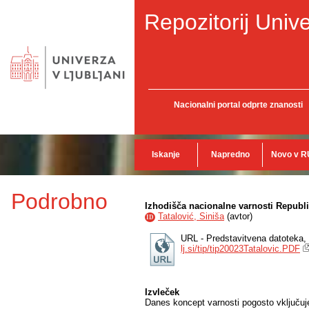
Repozitorij Unive
Nacionalni portal odprte znanosti
Iskanje
Napredno
Novo v R
Podrobno
Izhodišča nacionalne varnosti Republ
Tatalović, Siniša
(
avtor
)
ID
URL - Predstavitvena datoteka,
lj.si/tip/tip20023Tatalovic.PDF
Izvleček
Danes koncept varnosti pogosto vključuje 