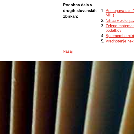
Podobna dela v
drugih slovenskih
Primerjava razli
Mill.)
zbirkah:
Nitrati v zelenj
Zelena matematik
podatkov
Spremembe nitrit
Vrednotenje nek
Nazaj