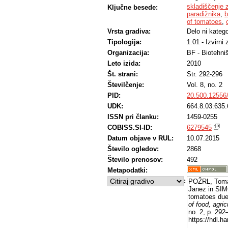
skladiščenje 
Ključne besede:
paradižnika
,
b
of tomatoes
,
Vrsta gradiva:
Delo ni katego
Tipologija:
1.01 - Izvirni
Organizacija:
BF - Biotehni
Leto izida:
2010
Št. strani:
Str. 292-296
Številčenje:
Vol. 8, no. 2
PID:
20.500.12556
UDK:
664.8.03:635.
ISSN pri članku:
1459-0255
COBISS.SI-ID:
6279545
Datum objave v RUL:
10.07.2015
Število ogledov:
2868
Število prenosov:
492
Metapodatki:
:
POŽRL, Toma
Janez in SIMČ
tomatoes due
of food, agri
no. 2, p. 292
https://hdl.