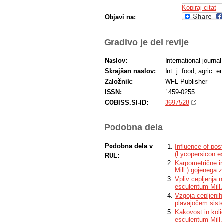
Kopiraj citat
Objavi na:
Gradivo je del revije
Naslov:
International journa
Skrajšan naslov:
Int. j. food, agric. e
Založnik:
WFL Publisher
ISSN:
1459-0255
COBISS.SI-ID:
3697528
Podobna dela
Podobna dela v
Influence of po
(Lycopersicon es
RUL:
Karpometrične i
Mill.) gojenega 
Vpliv cepljenja 
esculentum Mill.
Vzgoja cepljenih
plavajočem sis
Kakovost in kol
esculentum Mill.