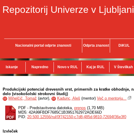
Repozitorij Univerze v Ljubljani
Nacionalni portal odprte znanosti
Odprta znanost
DiKUL
Iskanje
Napredno
Novo v RUL
Kaj je RUL
V številkah
Produkcijski potencial drevesnih vrst, primernih za kratke obhodnje,
delo (visokošolski strokovni študij)
Mihelčič, Tomaž
(
avtor
),
Kadunc, Aleš
(
mentor
)
Več o mentorju...
ID
ID
PDF - Predstavitvena datoteka,
prenos
(1,70 MB)
MD5: 42A99FBDF7685C1B3951762972ADE66D
PID:
20.500.12556/rul/0f742150-c7d8-485d-9810-72694f36e3f0
Izvleček