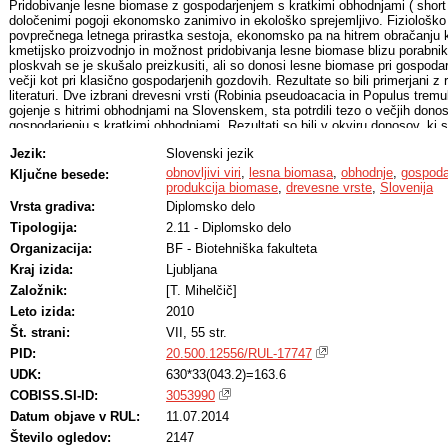
Pridobivanje lesne biomase z gospodarjenjem s kratkimi obhodnjami ( short r
določenimi pogoji ekonomsko zanimivo in ekološko sprejemljivo. Fiziološko te
povprečnega letnega prirastka sestoja, ekonomsko pa na hitrem obračanju 
kmetijsko proizvodnjo in možnost pridobivanja lesne biomase blizu porabni
ploskvah se je skušalo preizkusiti, ali so donosi lesne biomase pri gospoda
večji kot pri klasično gospodarjenih gozdovih. Rezultate so bili primerjani z rez
literaturi. Dve izbrani drevesni vrsti (Robinia pseudoacacia in Populus tremula
gojenje s hitrimi obhodnjami na Slovenskem, sta potrdili tezo o večjih dono
gospodarjenju s kratkimi obhodnjami. Rezultati so bili v okviru donosov, ki so o
Jezik:
Slovenski jezik
obnovljivi viri
,
lesna biomasa
,
obhodnje
,
gospoda
Ključne besede:
produkcija biomase
,
drevesne vrste
,
Slovenija
Vrsta gradiva:
Diplomsko delo
Tipologija:
2.11 - Diplomsko delo
Organizacija:
BF - Biotehniška fakulteta
Kraj izida:
Ljubljana
Založnik:
[T. Mihelčič]
Leto izida:
2010
Št. strani:
VII, 55 str.
PID:
20.500.12556/RUL-17747
UDK:
630*33(043.2)=163.6
COBISS.SI-ID:
3053990
Datum objave v RUL:
11.07.2014
Število ogledov:
2147