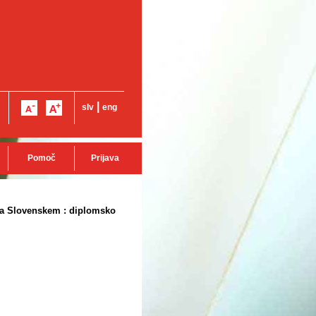
|
slv
eng
Pomoč
Prijava
 na Slovenskem : diplomsko