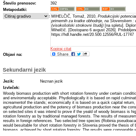
Število prenosov:
392
Metapodatki:
:
MIHELČIČ, Tomaž, 2010,
Produkcijski potencial
primernih za kratke obhodnje, na Slovenskem : 
(visokošolski strokovni študij)
[na spletu]. Diplo
Mihelčič. [Dostopano 6 avgust 2026]. Pridobljen
https://hdl.handle.net/20.500.12556/RUL-17747
Kopiraj citat
Objavi na:
Sekundarni jezik
Jezik:
Neznan jezik
Izvleček:
Woody biomass production with short rotation forestry under certain conditi
and enviromentally acceptable. Phydiologically it is based on rapid culmina
increamentof the stands; economically it is based on a quick capital return
agricultural production and the potency of biomass production near the c
on selected sites it was intend to prove if the yeald of woody biomass is hi
rotation forestry as by traditional managed forests. The results of measur
results in foreign references. Two selected tree species (Robinia pseudoac
would besuitable for short rotation forestry in Slovenia proved the thesis of
biomass, achieved by short rotation forestry. The results were comparable w
references.