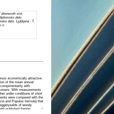
 drevesnih vrst,
diplomsko delo
msko delo. Ljubljana : T.
o s:
onsis economically attractive
tion ot the mean annual
, compimentarity with
onsumers. With measurements
gher under conditions of short
ements were compared with the
acia and Populus tremula) that
 biggeryealds of woody
ith published foreign