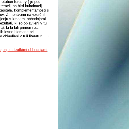
otation forestry ) je pod
melji na hitri kulminaciji
kapitala, komplementarnosti s
kov. Z meritvami na vzorčnih
rjenju s kratkimi obhodnjami
ultati, ki so objavljeni v tuji
), ki bi bili primerni za
sih lesne biomase pri
bjavljeni v tuji literaturi.
rjenje s kratkimi obhodnjami
,