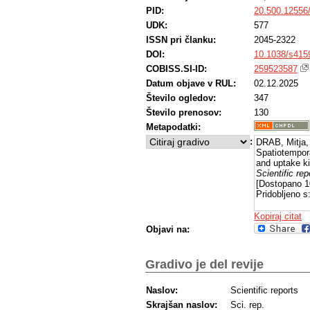
PID:
20.500.12556
UDK:
577
ISSN pri članku:
2045-2322
DOI:
10.1038/s415
COBISS.SI-ID:
259523587
Datum objave v RUL:
02.12.2025
Število ogledov:
347
Število prenosov:
130
Metapodatki:
:
DRAB, Mitja,
Spatiotempora
and uptake ki
Scientific rep
[Dostopano 1
Pridobljeno s
Kopiraj citat
Objavi na:
Gradivo je del revije
Naslov:
Scientific reports
Skrajšan naslov:
Sci. rep.