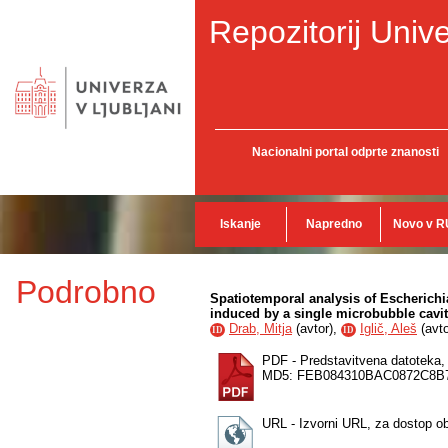
Repozitorij Unive
Nacionalni portal odprte znanosti
Iskanje
Napredno
Novo v R
Podrobno
Spatiotemporal analysis of Escherichi
induced by a single microbubble cavit
Drab, Mitja
(
avtor
),
Iglič, Aleš
(
avt
ID
ID
PDF - Predstavitvena datoteka
MD5: FEB084310BAC0872C8B
URL - Izvorni URL, za dostop o