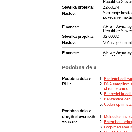
Republike Sloven
Številka projekta:
Z2-60174
Skaliranje kavit
Naslov:
povečanje inaktiv
ARIS - Javna age
Financer:
Republike Sloven
Številka projekta:
J2-60032
Naslov:
Večnivojski in i
ARIS - Javna age
Financer:
Republike Sloven
Številka projekta:
J2-4447
Podobna dela
Vpliv mehanike in
Naslov:
anorganskih del
Podobna dela v
Bacterial cell wa
ARIS - Javna age
Financer:
RUL:
DNA sampling: a 
Republike Sloven
chromosomes
Številka projekta:
J3-60063
Escherichia coli
Naslov:
Avtologni krvni p
Benzamide deriva
Codon optimisati
ARIS - Javna age
Financer:
Podobna dela v
Republike Sloven
drugih slovenskih
Molecules involve
Številka projekta:
P2-0232
Enterohemorrhag
zbirkah:
Naslov:
Analiza biomedici
Loop-mediated i