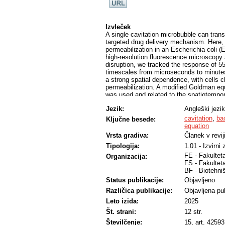
Izvleček
A single cavitation microbubble can trans
targeted drug delivery mechanism. Here,
permeabilization in an Escherichia coli (
high-resolution fluorescence microscopy
disruption, we tracked the response of 55
timescales from microseconds to minutes
a strong spatial dependence, with cells c
permeabilization. A modified Goldman equ
was used and related to the spatiotempo
accurately captured the first-order PI upt
Jezik:
Angleški jezik
profiles. Additionally, the model predicte
suggesting that pore-resealing dynamics
cavitation
,
bac
Ključne besede:
distance as 1/r, with a characteristic de
equation
damage induced by a single cavitation ev
Vrsta gradiva:
Članek v revij
cavitation bubble reached maximum radiu
Tipologija:
1.01 - Izvirni
cavitation center,~50% of cell membrane
mechanism reduces this damage to~1% aft
FE - Fakultet
Organizacija:
sonoporation studies and offer novel insig
FS - Fakulteta
disruption strategies.
BF - Biotehni
Status publikacije:
Objavljeno
Različica publikacije:
Objavljena pub
Leto izida:
2025
Št. strani:
12 str.
Številčenje:
15, art. 42593