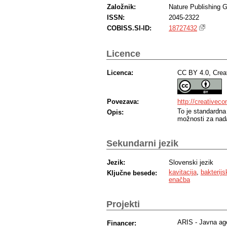
Založnik:
Nature Publishing 
ISSN:
2045-2322
COBISS.SI-ID:
18727432
Licence
Licenca:
CC BY 4.0, Crea
Povezava:
http://creativec
To je standardna
Opis:
možnosti za nada
Sekundarni jezik
Jezik:
Slovenski jezik
kavitacija
,
bakterijs
Ključne besede:
enačba
Projekti
ARIS - Javna age
Financer: