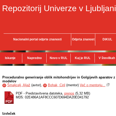
Repozitorij Univerze v Ljubljani
Nacionalni portal odprte znanosti
Odprta znanost
DiKUL
Iskanje
Napredno
Novo v RUL
Kaj je RUL
V številkah
Proceduralno generiranje oblik mitohondrijev in Golgijevih aparatov z 
modelov
Šmaljcelj, Aljaž
(
avtor
),
Bohak, Ciril
(
mentor
)
Več o mentorju...
ID
ID
PDF - Predstavitvena datoteka,
prenos
(5,32 MB)
MD5: 02E486A1AF8CCC607D694DA20ED41792
Izvleček