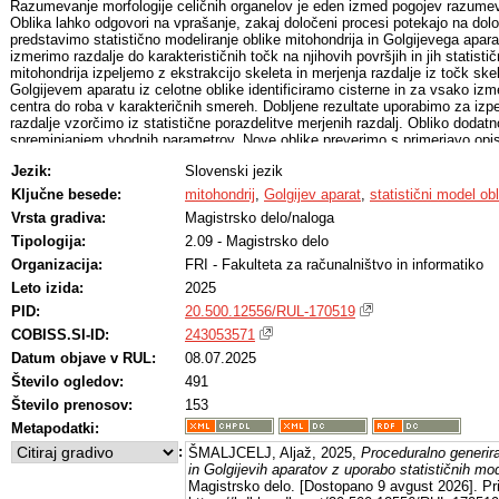
Razumevanje morfologije celičnih organelov je eden izmed pogojev razumev
Oblika lahko odgovori na vprašanje, zakaj določeni procesi potekajo na dol
predstavimo statistično modeliranje oblike mitohondrija in Golgijevega apa
izmerimo razdalje do karakterističnih točk na njihovih površjih in jih statist
mitohondrija izpeljemo z ekstrakcijo skeleta in merjenja razdalje iz točk ske
Golgijevem aparatu iz celotne oblike identificiramo cisterne in za vsako izm
centra do roba v karakteričnih smereh. Dobljene rezultate uporabimo za izpe
razdalje vzorčimo iz statistične porazdelitve merjenih razdalj. Obliko dodat
spreminjanjem vhodnih parametrov. Nove oblike preverimo s primerjavo opisa
množice. Dodatno poskusimo s kombinacijo različnih vhodnih parametrov izpe
Jezik:
Slovenski jezik
podobno obliko primerka, ki ni bil vključen v statistično analizo. Oblike mito
približek realni obliki, medtem ko oblike Golgijevega aparata nekoliko manj, 
Ključne besede:
mitohondrij
,
Golgijev aparat
,
statistični model ob
številne predpostavke in poenostavitve oblike tekom statistične analize.
Vrsta gradiva:
Magistrsko delo/naloga
Tipologija:
2.09 - Magistrsko delo
Organizacija:
FRI - Fakulteta za računalništvo in informatiko
Leto izida:
2025
PID:
20.500.12556/RUL-170519
COBISS.SI-ID:
243053571
Datum objave v RUL:
08.07.2025
Število ogledov:
491
Število prenosov:
153
Metapodatki:
:
ŠMALJCELJ, Aljaž, 2025,
Proceduralno generira
in Golgijevih aparatov z uporabo statističnih mo
Magistrsko delo. [Dostopano 9 avgust 2026]. Pri