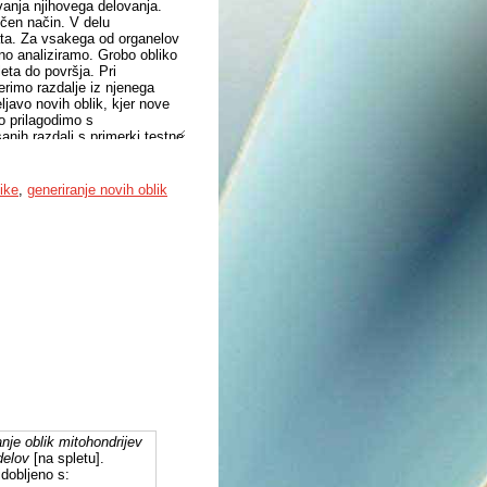
anja njihovega delovanja.
očen način. V delu
rata. Za vsakega od organelov
ično analiziramo. Grobo obliko
leta do površja. Pri
erimo razdalje iz njenega
ljavo novih oblik, kjer nove
no prilagodimo s
nih razdalj s primerki testne
ljati vizualno čim bolj
hondrijev predstavljajo dober
za kar bi lahko bile krive
like
,
generiranje novih oblik
nje oblik mitohondrijev
delov
[na spletu].
dobljeno s: