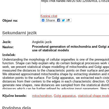
https://hdl.handle.net/20.500.12556/RUL-170519
Kopiraj citat
Objavi na:
Sekundarni jezik
Jezik:
Angleški jezik
Procedural generation of mitochondria and Golgi 
Naslov:
use of statistical models
Izvleček:
Understanding the morphology of cellular organelles is one of the prerequisi
function. Shape can help explain why do certain biological processes work i
work, we present statistical shape modelling of mitochondria and Golgi app
measured the distances to the characteristic points on their surface and per
We obtained approximated mitochondria shape by extracting skeleton and 
skeleton points to the surface. For Golgi apparatus, we extracted each ci
distances from their centers to the edges in each characteristic direction. O
generate new shapes, new distances are sampled from the statistical distri
distances which can be further refined by adjusting input parameters. New 
comparing the distances from objects in test set. Additionally, we attempt to
Ključne besede:
mitochondrion
,
Golgi apparatus
,
statistical shape mod
shape of a sample not included in the statistical analysis. Derived mitocho
approximate real shapes, while derived Golgi apparatus shapes a little less 
assumptions and simplifications made during statistical analysis.
Podobna dela