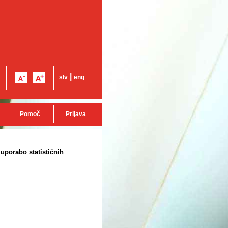
|
slv
eng
Pomoč
Prijava
uporabo statističnih