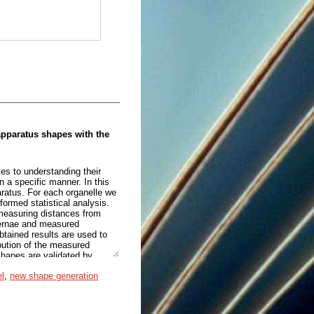
apparatus shapes with the
tes to understanding their
n a specific manner. In this
aratus. For each organelle we
formed statistical analysis.
measuring distances from
sternae and measured
btained results are used to
bution of the measured
shapes are validated by
 generate a visually similar
el
,
new shape generation
ndria shapes present closely
so, possibly due to multiple