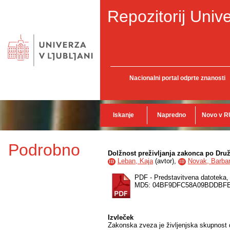
Repozitorij Unive
Nacionalni portal odprte znanosti
Iskanje
Napredno
Novo v R
Podrobno
Dolžnost preživljanja zakonca po Dru
Leban, Kaja
(
avtor
),
Novak, Barba
ID
ID
PDF - Predstavitvena datoteka
MD5: 04BF9DFC58A09BDDBF
Izvleček
Zakonska zveza je življenjska skupnost d