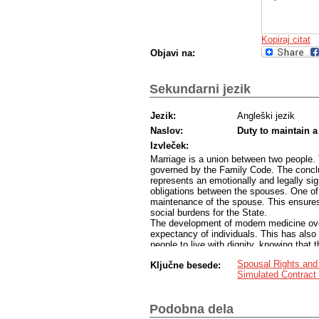
Kopiraj citat
Objavi na:
Sekundarni jezik
Jezik:
Angleški jezik
Naslov:
Duty to maintain 
Izvleček:
Marriage is a union between two people. 
governed by the Family Code. The conclus
represents an emotionally and legally sign
obligations between the spouses. One of t
maintenance of the spouse. This ensures 
social burdens for the State.
The development of modern medicine over t
expectancy of individuals. This has also 
people to live with dignity, knowing that 
the legal instruments that make this poss
Spousal Rights and
Ključne besede:
provides for the existence of a fiduciary 
Simulated Contract
concluded between spouses. In practice,
consideration still exists, since the spou
The first part of this master’s thesis wil
Podobna dela
an emphasis on the right to alimony. The 