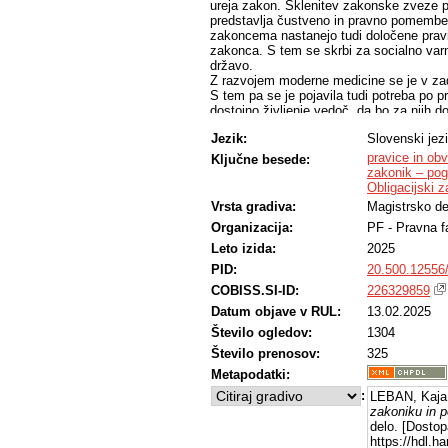
ureja zakon. Sklenitev zakonske zveze 
predstavlja čustveno in pravno pomemb
zakoncema nastanejo tudi določene pravi
zakonca. S tem se skrbi za socialno var
državo.
Z razvojem moderne medicine se je v zad
S tem pa se je pojavila tudi potreba po p
dostojno življenje vedoč, da bo za njih d
institutov, ki to omogočajo je pogodba o
Jezik:
Slovenski jez
obstoj zaupnega razmerja med strankami,
pa se pojavi vprašanje ali v takšnem pr
pravice in ob
Ključne besede:
dolžen preživljati drugega zakonca.
zakonik – pog
Vsebinski del tega magistrskega diploms
Obligacijski 
obveznosti, ki nastanejo s sklenitvijo z
Vrsta gradiva:
Magistrsko de
bo namenjen predstavitvi pogodbe o dosm
Organizacija:
PF - Pravna f
Zadnji del bo namenjen analizi vprašanj
preživljanju.
Leto izida:
2025
PID:
20.500.12556
COBISS.SI-ID:
226329859
Datum objave v RUL:
13.02.2025
Število ogledov:
1304
Število prenosov:
325
Metapodatki:
:
LEBAN, Kaja
zakoniku in p
delo. [Dostop
https://hdl.