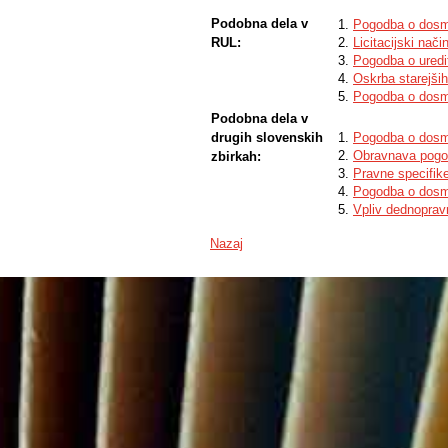
Agreement, with an emphasis on the duties
question of whether spouses can conclu
Podobna dela v
Pogodba o dosmr
RUL:
Licitacijski nač
Pogodba o uredi
Oskrba starejših
Pogodba o dosmr
Podobna dela v
drugih slovenskih
Pogodba o dosmr
Obravnava pogod
zbirkah:
Pravne specifik
Pogodba o dosmr
Vpliv dednoprav
Nazaj