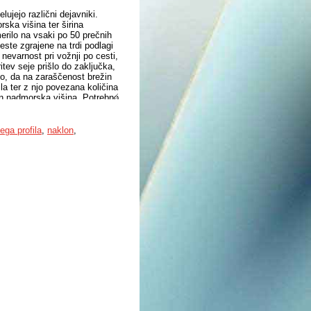
ujejo različni dejavniki.
ska višina ter širina
merilo na vsaki po 50 prečnih
este zgrajene na trdi podlagi
nevarnost pri vožnji po cesti,
tev seje prišlo do zaključka,
lo, da na zaraščenost brežin
ila ter z njo povezana količina
 in nadmorska višina. Potrebno
pno delovanje vseh omenjenih
ega profila
,
naklon
,