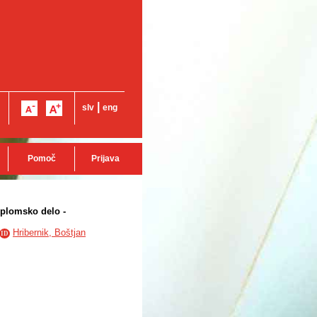
|
slv
eng
Pomoč
Prijava
diplomsko delo -
Hribernik, Boštjan
ID