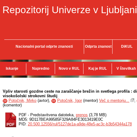
Repozitorij Univerze v Ljubljani
Nacionalni portal odprte znanosti
Odprta znanost
DiKUL
Iskanje
Napredno
Novo v RUL
Kaj je RUL
V številkah
Vpliv starosti gozdne ceste na zaraščanje brežin in svetlega profila : 
visokošolski strokovni študij
Potočnik, Mirko
(
avtor
),
Potočnik, Igor
(
mentor
)
Več o mentorju...
,
ID
ID
(
komentor
)
PDF - Predstavitvena datoteka,
prenos
(3,78 MB)
MD5: 9D117BEA99585F329A84FE3013419E0C
PID:
20.500.12556/rul/5127de1a-a9de-48e5-ac3c-b3b54344a178