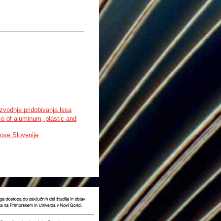
and the altitude are less
actors is crucial for a
zvodnje pridobivanja lesa
e of aluminum, plastic and
dove Slovenije