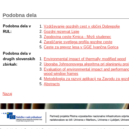
quantity of the light and the heat that reach the ground, whereas the incline 
affective factors. However, it needs to be pointed out that interaction of all f
successful escarpment overgrowing.
Podobna dela
Podobna dela v
Vzdrževanje gozdnih cest v občini Dobrepolje
RUL:
Gozdni rezervat Lipje
Zgodovina ceste Krnica - Mrzli studenec
Zaraščanje svetlega profila gozdne ceste
Ceste za prevoz lesa v GGE Ivančna Gorica
Podobna dela v
drugih slovenskih
Environmental impact of thermally modified wood
Uporaba Johnsonovega algoritma pri planiranju proi
zbirkah:
Evaluation of environmental impact and performanc
wood window frames
Metodologija za razvoj aplikacij na Zavodu za goz
Abstracts
Nazaj