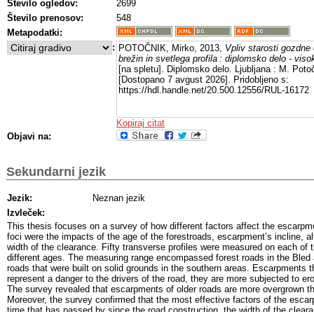
Število ogledov:
2699
Število prenosov:
548
Metapodatki:
:
POTOČNIK, Mirko, 2013,
Vpliv starosti gozdne
brežin in svetlega profila : diplomsko delo - viso
[na spletu]. Diplomsko delo. Ljubljana : M. Poto
[Dostopano 7 avgust 2026]. Pridobljeno s:
https://hdl.handle.net/20.500.12556/RUL-16172
Kopiraj citat
Objavi na:
Sekundarni jezik
Jezik:
Neznan jezik
Izvleček:
This thesis focuses on a survey of how different factors affect the escarp
foci were the impacts of the age of the forestroads, escarpmentʼs incline, al
width of the clearance. Fifty transverse profiles were measured on each of t
different ages. The measuring range encompassed forest roads in the Bled a
roads that were built on solid grounds in the southern areas. Escarpments t
represent a danger to the drivers of the road, they are more subjected to ero
The survey revealed that escarpments of older roads are more overgrown t
Moreover, the survey confirmed that the most effective factors of the esca
time that has passed by since the road construction, the width of the clear