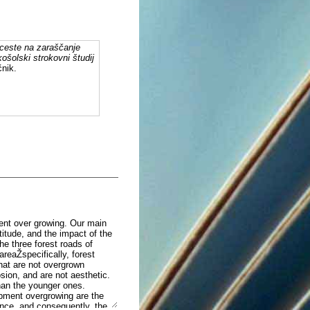
 ceste na zaraščanje
košolski strokovni študij
čnik.
ment over growing. Our main
titude, and the impact of the
he three forest roads of
reaŽspecifically, forest
hat are not overgrown
sion, and are not aesthetic.
han the younger ones.
rpment overgrowing are the
ance, and consequently, the