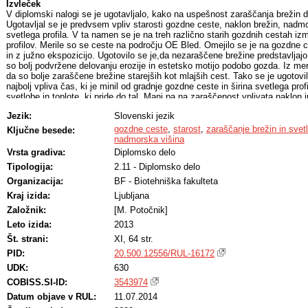
Izvleček
V diplomski nalogi se je ugotavljalo, kako na uspešnost zaraščanja brežin del
Ugotavljal se je predvsem vpliv starosti gozdne ceste, naklon brežin, nadmor
svetlega profila. V ta namen se je na treh različno starih gozdnih cestah iz
profilov. Merile so se ceste na področju OE Bled. Omejilo se je na gozdne c
in z južno ekspozicijo. Ugotovilo se je,da nezaraščene brežine predstavljajo 
so bolj podvržene delovanju erozije in estetsko motijo podobo gozda. Iz meri
da so bolje zaraščene brežine starejših kot mlajših cest. Tako se je ugotovi
najbolj vpliva čas, ki je minil od gradnje gozdne ceste in širina svetlega prof
svetlobe in toplote, ki pride do tal. Manj pa na zaraščenost vplivata naklon
je poudariti, da je za uspešno zaraščene brežine pomembno predvsem sku
Jezik:
Slovenski jezik
dejavnikov.
gozdne ceste
,
starost
,
zaraščanje brežin in svetl
Ključne besede:
nadmorska višina
Vrsta gradiva:
Diplomsko delo
Tipologija:
2.11 - Diplomsko delo
Organizacija:
BF - Biotehniška fakulteta
Kraj izida:
Ljubljana
Založnik:
[M. Potočnik]
Leto izida:
2013
Št. strani:
XI, 64 str.
PID:
20.500.12556/RUL-16172
UDK:
630
COBISS.SI-ID:
3543974
Datum objave v RUL:
11.07.2014