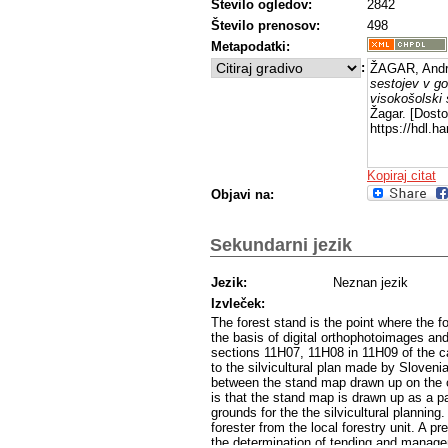
Število ogledov:
2842
Število prenosov:
498
Metapodatki:
:
ŽAGAR, Andr
sestojev v go
visokošolski 
Žagar. [Dosto
https://hdl.
Kopiraj citat
Objavi na:
Sekundarni jezik
Jezik:
Neznan jezik
Izvleček:
The forest stand is the point where the 
the basis of digital orthophotoimages an
sections 11H07, 11H08 in 11H09 of the 
to the silvicultural plan made by Sloven
between the stand map drawn up on the o
is that the stand map is drawn up as a p
grounds for the the silvicultural planning
forester from the local forestry unit. A 
the determination of tending and managem