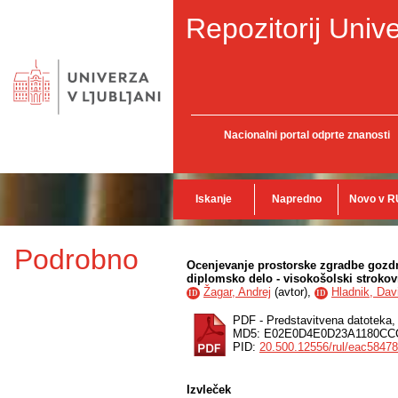
Repozitorij Unive
Nacionalni portal odprte znanosti
Iskanje
Napredno
Novo v R
Podrobno
Ocenjevanje prostorske zgradbe gozdn
diplomsko delo - visokošolski strokovn
Žagar, Andrej
(
avtor
),
Hladnik, Dav
ID
ID
PDF - Predstavitvena datoteka
MD5: E02E0D4E0D23A1180CC
PID:
20.500.12556/rul/eac5847
Izvleček