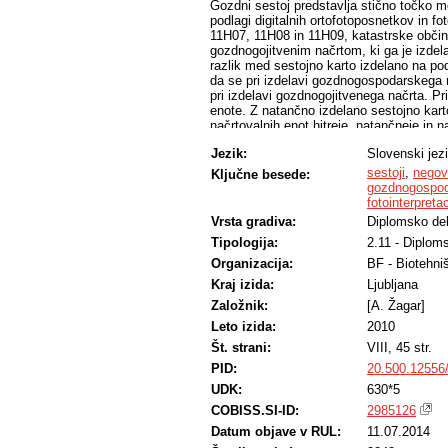
Gozdni sestoj predstavlja stično točko
podlagi digitalnih ortofotoposnetkov in f
11H07, 11H08 in 11H09, katastrske občin
gozdnogojitvenim načrtom, ki ga je izdel
razlik med sestojno karto izdelano na po
da se pri izdelavi gozdnogospodarskega n
pri izdelavi gozdnogojitvenega načrta. Pr
enote. Z natančno izdelano sestojno kart
načrtovalnih enot hitreje, natančneje in n
gozdnogospodarskega načrta.
Jezik:
Slovenski jez
sestoji
,
negov
Ključne besede:
gozdnogospod
fotointerpretac
Vrsta gradiva:
Diplomsko de
Tipologija:
2.11 - Diplom
Organizacija:
BF - Biotehni
Kraj izida:
Ljubljana
Založnik:
[A. Žagar]
Leto izida:
2010
Št. strani:
VIII, 45 str.
PID:
20.500.12556
UDK:
630*5
COBISS.SI-ID:
2985126
Datum objave v RUL:
11.07.2014