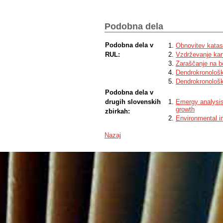
elaboration for the next forest manageme
Podobna dela
Podobna dela v
Obnovitev katast
RUL:
Vzdrževanje kart
Zaraščanje na bo
Dendrokronološk
Dendrokronološk
Podobna dela v
drugih slovenskih
Emergy analysis 
growth
zbirkah:
Environmental i
Nazaj