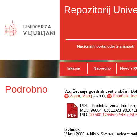
Repozitorij Unive
Nacionalni portal odprte znanosti
Iskanje
Napredno
Novo v R
Podrobno
Vzdrževanje gozdnih cest v občini Dob
Žagar, Matej
(
avtor
),
Potočnik, Igo
ID
ID
PDF - Predstavitvena datoteka
MD5: 96604F036E2A5F98107
PID:
20.500.12556/rul/ef5bcf5f
Izvleček
V letu 2006 je bilo v Sloveniji evidenti