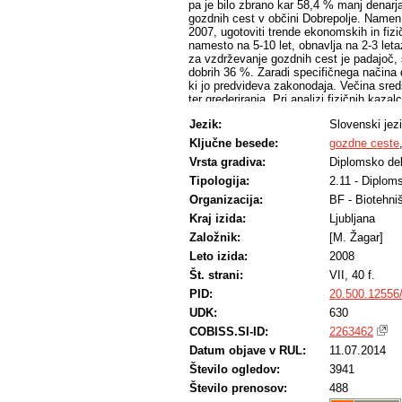
pa je bilo zbrano kar 58,4 % manj denarj
gozdnih cest v občini Dobrepolje. Namen n
2007, ugotoviti trende ekonomskih in fizi
namesto na 5-10 let, obnavlja na 2-3 let
za vzdrževanje gozdnih cest je padajoč, 
dobrih 36 %. Zaradi specifičnega načina 
ki jo predvideva zakonodaja. Večina sre
ter grederiranja. Pri analizi fizičnih kaz
strojnim. Trend obračunanih ur je padajo
Jezik:
Slovenski jez
grederjevih ur se ne spreminja bistveno
prihranka sredstev. Za ohranitev in izbol
Ključne besede:
gozdne ceste
finančna sredstva. To je mogoče predvs
Vrsta gradiva:
Diplomsko de
prispevkom občine.
Tipologija:
2.11 - Diplom
Organizacija:
BF - Biotehni
Kraj izida:
Ljubljana
Založnik:
[M. Žagar]
Leto izida:
2008
Št. strani:
VII, 40 f.
PID:
20.500.12556
UDK:
630
COBISS.SI-ID:
2263462
Datum objave v RUL:
11.07.2014
Število ogledov:
3941
Število prenosov:
488