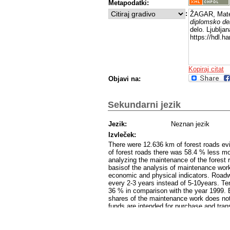
Metapodatki:
:
ŽAGAR, Mate
diplomsko del
delo. Ljublja
https://hdl.
Kopiraj citat
Objavi na:
Sekundarni jezik
Jezik:
Neznan jezik
Izvleček:
There were 12.636 km of forest roads ev
of forest roads there was 58.4 % less mo
analyzing the maintenance of the forest 
basisof the analysis of maintenance wor
economic and physical indicators. Roadwa
every 2-3 years instead of 5-10years. Te
36 % in comparison with the year 1999. B
shares of the maintenance work does not 
funds are intended for purchase and trans
analysis of the physical indicators we d
with motorised work. Trend of spent work 
number of hours grader spent is not cha