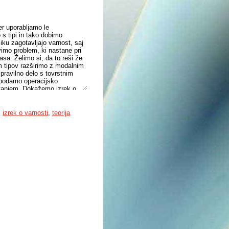
r uporabljamo le
 s tipi in tako dobimo
ziku zagotavljajo varnost, saj
vimo problem, ki nastane pri
asa. Želimo si, da to reši že
m tipov razširimo z modalnim
 pravilno delo s tovrstnim
k podamo operacijsko
stanjem. Dokažemo izrek o
 v vsakem trenutku naredil
s časovno omejenimi viri in
i, razen nekaterih primerov v
,
izrek o varnosti
,
teorija