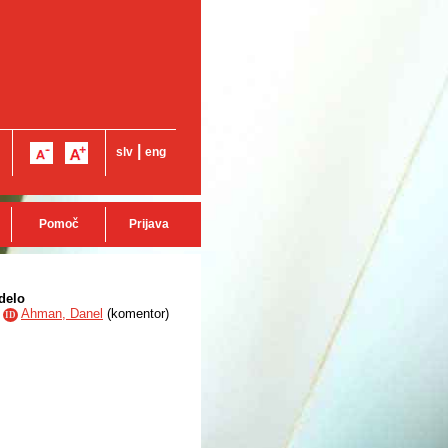
|
slv
eng
Pomoč
Prijava
delo
,
Ahman, Danel
(
komentor
)
ID