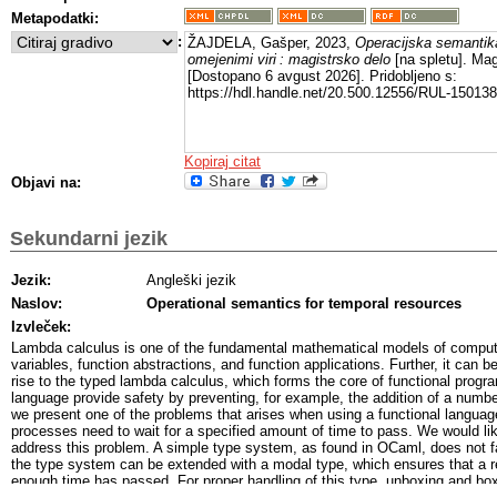
Metapodatki:
:
ŽAJDELA, Gašper, 2023,
Operacijska semantik
omejenimi viri : magistrsko delo
[na spletu]. Mag
[Dostopano 6 avgust 2026]. Pridobljeno s:
https://hdl.handle.net/20.500.12556/RUL-150138
Kopiraj citat
Objavi na:
Sekundarni jezik
Jezik:
Angleški jezik
Naslov:
Operational semantics for temporal resources
Izvleček:
Lambda calculus is one of the fundamental mathematical models of computa
variables, function abstractions, and function applications. Further, it can 
rise to the typed lambda calculus, which forms the core of functional prog
language provide safety by preventing, for example, the addition of a number
we present one of the problems that arises when using a functional language
processes need to wait for a specified amount of time to pass. We would li
address this problem. A simple type system, as found in OCaml, does not fac
the type system can be extended with a modal type, which ensures that a r
enough time has passed. For proper handling of this type, unboxing and box