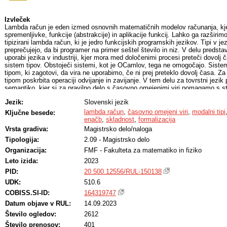
Izvleček
Lambda račun je eden izmed osnovnih matematičnih modelov računanja, kje
spremenljivke, funkcije (abstrakcije) in aplikacije funkcij. Lahko ga razširimo
tipizirani lambda račun, ki je jedro funkcijskih programskih jezikov. Tipi v je
preprečujejo, da bi programer na primer seštel število in niz. V delu predsta
uporabi jezika v industriji, kjer mora med določenimi procesi preteči dovolj č
sistem tipov. Obstoječi sistemi, kot je OCamlov, tega ne omogočajo. Siste
tipom, ki zagotovi, da vira ne uporabimo, če ni prej preteklo dovolj časa. Za
tipom poskrbita operaciji odvijanje in zavijanje. V tem delu za tovrstni jezi
semantiko, kjer si za pravilno delo s časovno omejenimi viri pomagamo s 
varnosti, torej da bo vsak program napisan v tem jeziku ohranil tip in da bo
Jezik:
Slovenski jezik
korak, ali pa se ustavil. V delu definiramo enačbe za teorijo enačb za delo 
dokažemo, da je operacijska semantika skladna s teorijo enačb. Vsi rezultat
lambda račun
,
časovno omejeni viri
,
modalni tipi
Ključne besede:
dokazu skladnosti, so formalizirani z dokazovalnim pomočnikom Agda.
enačb
,
skladnost
,
formalizacija
Vrsta gradiva:
Magistrsko delo/naloga
Tipologija:
2.09 - Magistrsko delo
Organizacija:
FMF - Fakulteta za matematiko in fiziko
Leto izida:
2023
PID:
20.500.12556/RUL-150138
UDK:
510.6
COBISS.SI-ID:
164319747
Datum objave v RUL:
14.09.2023
Število ogledov:
2612
Število prenosov:
401