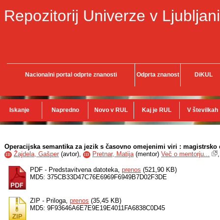
Repozitorij Univerze v Ljubljani
Nacionalni portal odprte znanosti
Odprta znanost
DiKUL
Iskanje
Napredno
Novo v RUL
Kaj je RUL
V številkah
Operacijska semantika za jezik s časovno omejenimi viri : magistrsko 
Žajdela, Gašper
(
avtor
),
Pretnar, Matija
(
mentor
)
Več o mentorju...
ID
ID
PDF - Predstavitvena datoteka,
prenos
(521,90 KB)
MD5: 375CB33D47C76E6969F6949B7D02F3DE
ZIP - Priloga,
prenos
(35,45 KB)
MD5: 9F93646A6E7E9E19E4011FA6838C0D45