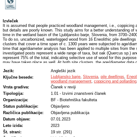
Izvleček
It is assumed that people practiced woodland management, i.e., coppicing an
but details are poorly known. This study aims for a better understanding of 
time in the wetland basin of the Ljubljansko barje, Slovenia, from 3700–2
To do so, uncarbonized, waterlogged wood from 16 Eneolithic pile dwellings 
clusters that cover a time span of c. 1300 years were subjected to age/diamet
time that age/diameter analysis has been applied to multiple sites from the
investigated posts represent a wide range of taxa, but oak (Quercus sp.) an
represent 75% of the total, indicating selective use of wood for this purpos
may have taken place as well. At both site clusters, the age/diameter data 
evidence for woodland management. Only at the youngest sites do the dat
Jezik:
Angleški jezik
gradually changing practices. The outcomes are discussed within the frame
about woodland management in Europe.
Ljubljansko barje
,
Slovenia
,
pile dwellings
,
Eneol
Ključne besede:
woodland management
,
coppicing and pollarding
Vrsta gradiva:
Članek v reviji
Tipologija:
1.01 - Izvirni znanstveni članek
Organizacija:
BF - Biotehniška fakulteta
Status publikacije:
Objavljeno
Različica publikacije:
Objavljena publikacija
Datum objave:
07.01.2023
Leto izida:
2023
Št. strani:
19 str. (291)