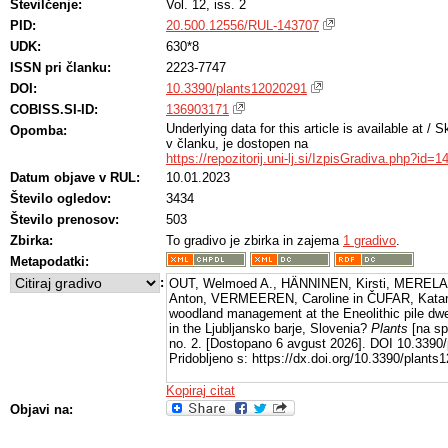
Številčenje:
Vol. 12, iss. 2
PID:
20.500.12556/RUL-143707
UDK:
630*8
ISSN pri članku:
2223-7747
DOI:
10.3390/plants12020291
COBISS.SI-ID:
136903171
Underlying data for this article is available at /
Opomba:
https://repozitorij.uni-lj.si/IzpisGradiva.php?id=
Datum objave v RUL:
10.01.2023
Število ogledov:
3434
Število prenosov:
503
Zbirka:
To gradivo je zbirka in zajema
1 gradivo
.
Metapodatki:
:
OUT, Welmoed A., HÄNNINEN, Kirsti, MEREL
Anton, VERMEEREN, Caroline in ČUFAR, Katari
woodland management at the Eneolithic pile dw
in the Ljubljansko barje, Slovenia?
Plants
[na spl
no. 2. [Dostopano 6 avgust 2026]. DOI 10.3390
Pridobljeno s: https://dx.doi.org/10.3390/plant
Kopiraj citat
Objavi na: