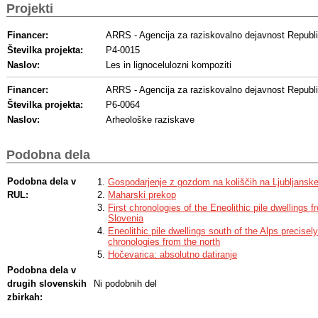
Projekti
Financer:
ARRS - Agencija za raziskovalno dejavnost Republi
Številka projekta:
P4-0015
Naslov:
Les in lignocelulozni kompoziti
Financer:
ARRS - Agencija za raziskovalno dejavnost Republi
Številka projekta:
P6-0064
Naslov:
Arheološke raziskave
Podobna dela
Podobna dela v
Gospodarjenje z gozdom na koliščih na Ljubljansk
RUL:
Maharski prekop
First chronologies of the Eneolithic pile dwellings 
Slovenia
Eneolithic pile dwellings south of the Alps precisely
chronologies from the north
Hočevarica: absolutno datiranje
Podobna dela v
drugih slovenskih
Ni podobnih del
zbirkah: