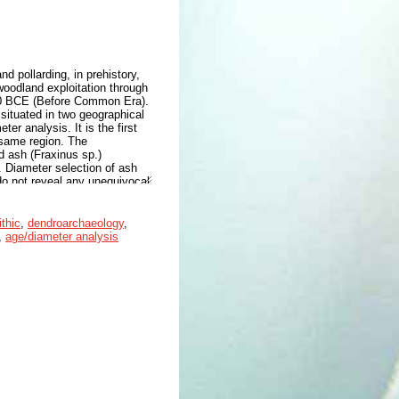
d pollarding, in prehistory,
woodland exploitation through
400 BCE (Before Common Era).
situated in two geographical
er analysis. It is the first
 same region. The
d ash (Fraxinus sp.)
e. Diameter selection of ash
do not reveal any unequivocal
a possibly show some
work of recent discussions
ithic
,
dendroarchaeology
,
,
age/diameter analysis