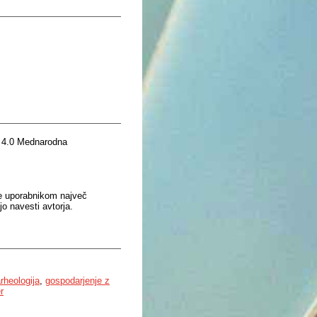
 4.0 Mednarodna
je uporabnikom največ
o navesti avtorja.
rheologija
,
gospodarjenje z
r