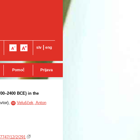
|
slv
eng
Pomoč
Prijava
700–2400 BCE) in the
vtor
),
Velušček, Anton
ID
7747/12/2/291