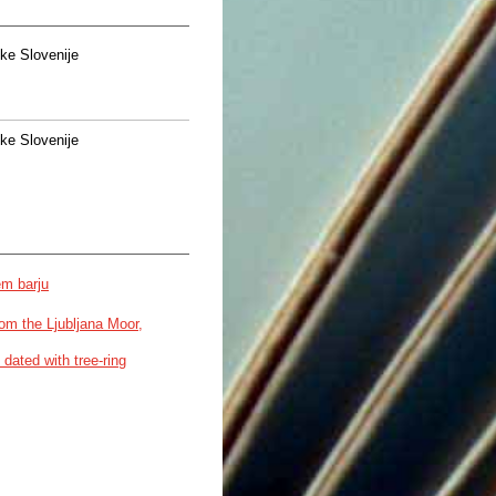
ke Slovenije
ke Slovenije
em barju
from the Ljubljana Moor,
 dated with tree-ring