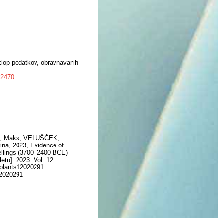
 Sklop podatkov, obravnavanih
142470
A, Maks, VELUŠČEK,
na, 2023, Evidence of
ellings (3700–2400 BCE)
etu]. 2023. Vol. 12,
/plants12020291.
s12020291