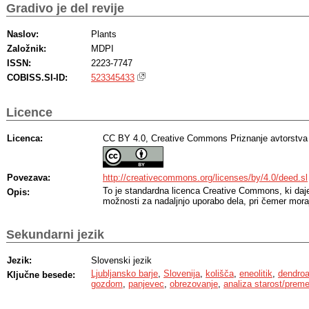
Gradivo je del revije
Naslov:
Plants
Založnik:
MDPI
ISSN:
2223-7747
COBISS.SI-ID:
523345433
Licence
Licenca:
CC BY 4.0, Creative Commons Priznanje avtorstva
Povezava:
http://creativecommons.org/licenses/by/4.0/deed.sl
To je standardna licenca Creative Commons, ki da
Opis:
možnosti za nadaljnjo uporabo dela, pri čemer moraj
Sekundarni jezik
Jezik:
Slovenski jezik
Ljubljansko barje
,
Slovenija
,
kolišča
,
eneolitik
,
dendroa
Ključne besede:
gozdom
,
panjevec
,
obrezovanje
,
analiza starost/preme