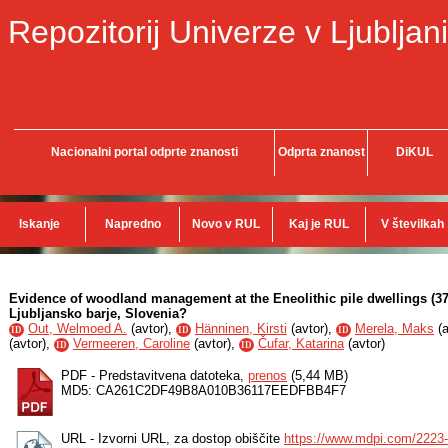
Repozitorij Univerze v Ljubljani
Nacionalni portal odprte znanosti
Odprta znanost
DiKUL
Iskanje
Napredno
Novo v RUL
Kaj je RUL
V številkah
Evidence of woodland management at the Eneolithic pile dwellings (3
Ljubljansko barje, Slovenia?
Out, Welmoed A.
(
avtor
),
Hänninen, Kirsti
(
avtor
),
Merela, Maks
(
a
ID
ID
ID
(
avtor
),
Vermeeren, Caroline
(
avtor
),
Čufar, Katarina
(
avtor
)
ID
ID
PDF - Predstavitvena datoteka,
prenos
(5,44 MB)
MD5: CA261C2DF49B8A010B36117EEDFBB4F7
URL - Izvorni URL, za dostop obiščite
https://www.mdpi.com/2223-