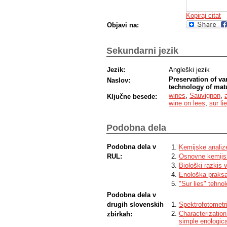
Kopiraj citat
Objavi na:
Sekundarni jezik
Jezik:
Angleški jezik
Preservation of va
Naslov:
technology of matu
wines
,
Sauvignon
,
Ključne besede:
wine on lees
,
sur lie
Podobna dela
Podobna dela v
Kemijske analize
RUL:
Osnovne kemijsk
Biološki razkis 
Enološka praksa 
"Sur lies" tehnol
Podobna dela v
drugih slovenskih
Spektrofotometri
Characterization
zbirkah:
simple enologica