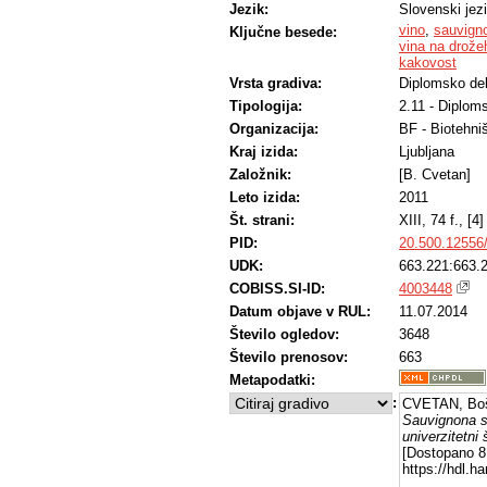
Jezik:
Slovenski jez
vino
,
sauvign
Ključne besede:
vina na drože
kakovost
Vrsta gradiva:
Diplomsko de
Tipologija:
2.11 - Diplom
Organizacija:
BF - Biotehni
Kraj izida:
Ljubljana
Založnik:
[B. Cvetan]
Leto izida:
2011
Št. strani:
XIII, 74 f., [4] 
PID:
20.500.12556
UDK:
663.221:663.
COBISS.SI-ID:
4003448
Datum objave v RUL:
11.07.2014
Število ogledov:
3648
Število prenosov:
663
Metapodatki:
:
CVETAN, Boš
Sauvignona s 
univerzitetni 
[Dostopano 8 
https://hdl.