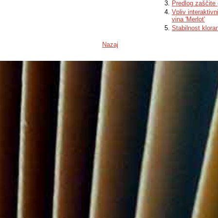
Predlog zaščite
Vpliv interaktiv
vina 'Merlot'
Stabilnost kloran
Nazaj