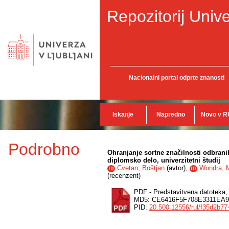
Repozitorij Unive
Nacionalni portal odprte znanosti
Iskanje
Napredno
Novo v R
Podrobno
Ohranjanje sortne značilnosti odbrani
diplomsko delo, univerzitetni študij
Cvetan, Boštjan
(
avtor
),
Wondra, 
ID
ID
(
recenzent
)
PDF - Predstavitvena datoteka
MD5: CE6416F5F708E3311EA
PID:
20.500.12556/rul/f35d2b7