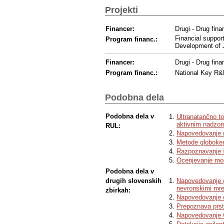
Projekti
Financer:
Drugi - Drug fina
Financial suppor
Program financ.:
Development of J
Financer:
Drugi - Drug fina
Program financ.:
National Key R&
Podobna dela
Podobna dela v
Ultranatančno t
aktivnim nadzor
RUL:
Napovedovanje n
Metode globokeg
Razpoznavanje š
Ocenjevanje mod
Podobna dela v
drugih slovenskih
Napovedovanje g
nevronskimi mr
zbirkah:
Napovedovanje 
Prepoznava prst
Napovedovanje 