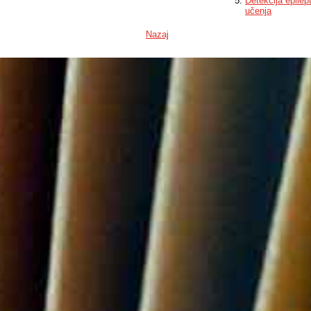
Detekcija epilep
učenja
Nazaj