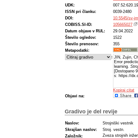
UDK:
007.52:620.1
ISSN pri članku:
0039-2480
DOI:
10.5545/sv-j
COBISS.SI-ID:
105665027
Datum objave v RUL:
29.04.2022
Število ogledov:
1522
Število prenosov:
355
Metapodatki:
:
JIN, Zujin, 
Error predict
learning.
Stro
[Dostopano 9
s: https://dx
Kopiraj citat
Objavi na:
Gradivo je del revije
Naslov:
Strojniški vestnik
Skrajšan naslov:
Stroj. vestn.
Zveza strojnih inžen
Založnik: