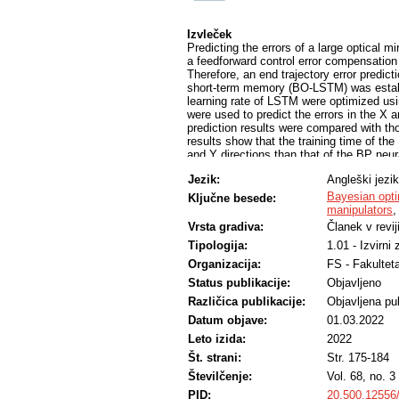
Izvleček
Predicting the errors of a large optical 
a feedforward control error compensatio
Therefore, an end trajectory error pred
short-term memory (BO-LSTM) was establi
learning rate of LSTM were optimized us
were used to predict the errors in the X 
prediction results were compared with th
results show that the training time of t
and Y directions than that of the BP ne
prediction error in the X direction were 
Jezik:
Angleški jezik
RMSE, and MAE of the prediction error i
respectively. It is verified that the BO-
Bayesian opti
Ključne besede:
end trajectory error prediction of the LO
manipulators
basis for improving the surface accuracy o
Vrsta gradiva:
Članek v revij
Tipologija:
1.01 - Izvirni
Organizacija:
FS - Fakulteta
Status publikacije:
Objavljeno
Različica publikacije:
Objavljena pub
Datum objave:
01.03.2022
Leto izida:
2022
Št. strani:
Str. 175-184
Številčenje:
Vol. 68, no. 3
PID:
20.500.12556