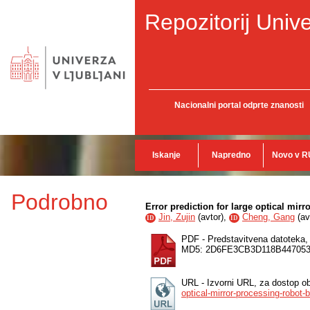
Repozitorij Unive
Nacionalni portal odprte znanosti
Iskanje
Napredno
Novo v R
Podrobno
Error prediction for large optical mir
Jin, Zujin
(
avtor
),
Cheng, Gang
(
av
ID
ID
PDF - Predstavitvena datoteka
MD5: 2D6FE3CB3D118B44705
URL - Izvorni URL, za dostop o
optical-mirror-processing-robot-