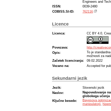
Engineers and Techn
ISSN:
0039-2480
COBISS.SI-ID:
762116
Licence
Licenca:
CC BY 4.0, Crea
Povezava:
http://creativec
To je standardna
Opis:
možnosti za nada
Začetek licenciranja:
09.02.2022
Vezano na:
Accepted for pub
Sekundarni jezik
Jezik:
Slovenski jezik
Napovedovanje nap
Naslov:
globokega učenja
Bayesova optimizac
Ključne besede:
manipulatorji
,
hiper