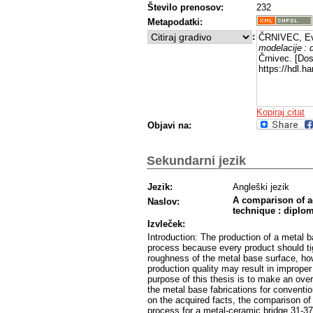
Število prenosov:
232
Metapodatki:
:
ČRNIVEC, Ev
modelacije : 
Črnivec. [Dos
https://hdl.
Kopiraj citat
Objavi na:
Sekundarni jezik
Jezik:
Angleški jezik
A comparison of a
Naslov:
technique : diplo
Izvleček:
Introduction: The production of a metal b
process because every product should tigh
roughness of the metal base surface, how 
production quality may result in imprope
purpose of this thesis is to make an over
the metal base fabrications for convent
on the acquired facts, the comparison of
process for a metal-ceramic bridge 31-37