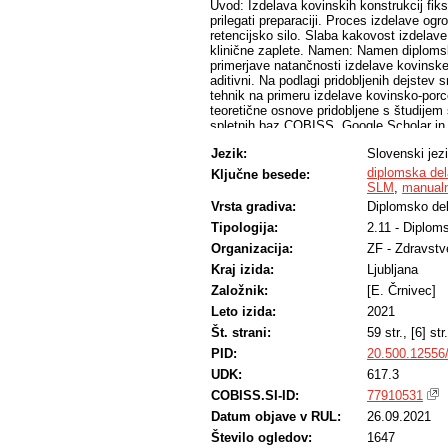
Uvod: Izdelava kovinskih konstrukcij fiks
prilegati preparaciji. Proces izdelave ogr
retencijsko silo. Slaba kakovost izdelav
klinične zaplete. Namen: Namen diplomske
primerjave natančnosti izdelave kovinskeg
aditivni. Na podlagi pridobljenih dejste
tehnik na primeru izdelave kovinsko-po
teoretične osnove pridobljene s študijem 
spletnih baz COBISS, Google Scholar in 
laboratoriju. Digitalizirana primerjava k
Jezik:
Slovenski jez
opreme Blender2.8, GOM Inspect 2018 in 
dokumentirano primerjavo obeh konstrukc
diplomska del
Ključne besede:
cervikalno debelino konstrukcij na predhod
SLM
,
manualn
namenski programski opremi. Digitalna p
Vrsta gradiva:
Diplomsko de
ki se v tehniki redno izvaja s pomočjo op
Tipologija:
2.11 - Diplom
konstrukcijo, smo SLM konstrukcijo upora
najboljšega ujemanja postavili model lite
Organizacija:
ZF - Zdravstv
zaključek: Želeli smo ugotoviti, kakšne 
Kraj izida:
Ljubljana
porcelansko tehniko, ko primerjamo digi
primerjave je pomembno natančno poznav
Založnik:
[E. Črnivec]
ogrodja, ki je opisan v diplomskem delu.
Leto izida:
2021
odvisna od sposobnosti laboratorijskega i
Št. strani:
59 str., [6] str.
večje, modelacija pa je pri večjih konstru
modelacije je velika prednost ta, da lahk
PID:
20.500.12556
ponovno modeliranje. Ugotovili smo tudi
UDK:
617.3
do namenske opreme ter standardizirane,
COBISS.SI-ID:
77910531
Datum objave v RUL:
26.09.2021
Število ogledov:
1647