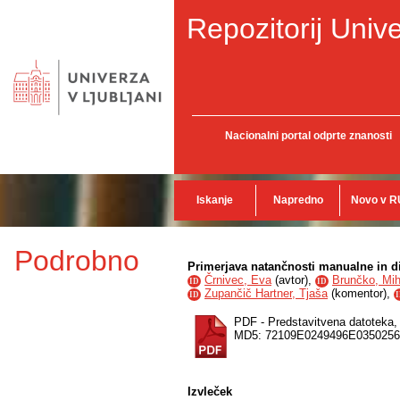
Repozitorij Unive
Nacionalni portal odprte znanosti
Iskanje
Napredno
Novo v R
Podrobno
Primerjava natančnosti manualne in di
Črnivec, Eva
(
avtor
),
Brunčko, Mih
ID
ID
Zupančič Hartner, Tjaša
(
komentor
),
ID
PDF - Predstavitvena datoteka
MD5: 72109E0249496E035025
Izvleček