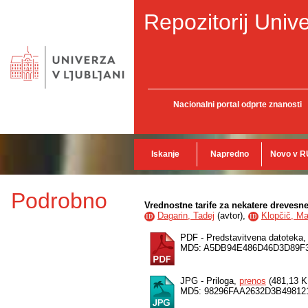
Repozitorij Unive
Nacionalni portal odprte znanosti
Iskanje
Napredno
Novo v R
Podrobno
Vrednostne tarife za nekatere drevesne
Dagarin, Tadej
(
avtor
),
Klopčič, Ma
ID
ID
PDF - Predstavitvena datoteka
MD5: A5DB94E486D46D3D89F
JPG - Priloga,
prenos
(481,13 K
MD5: 98296FAA2632D3B49812