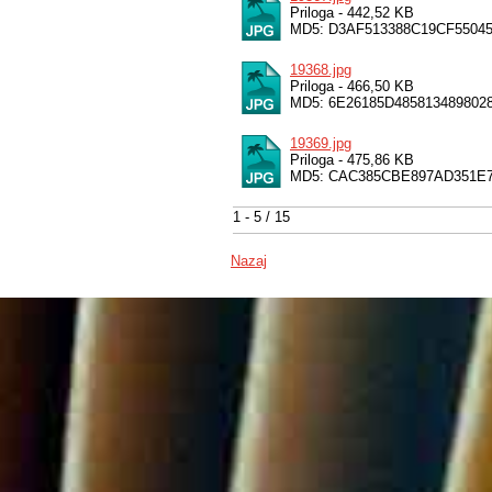
Priloga - 442,52 KB
MD5: D3AF513388C19CF55045
19368.jpg
Priloga - 466,50 KB
MD5: 6E26185D48581348980
19369.jpg
Priloga - 475,86 KB
MD5: CAC385CBE897AD351E7
1 - 5 / 15
Nazaj