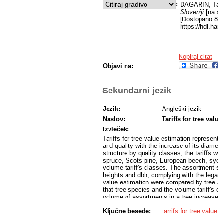
:
DAGARIN, Ta
Sloveniji
[na s
[Dostopano 8 
https://hdl.
Kopiraj citat
Objavi na:
Sekundarni jezik
Jezik:
Angleški jezik
Naslov:
Tariffs for tree va
Izvleček:
Tariffs for tree value estimation represen
and quality with the increase of its diam
structure by quality classes, the tariffs 
spruce, Scots pine, European beech, syc
volume tariff's classes. The assortment s
heights and dbh, complying with the legal
value estimation were compared by tree s
that tree species and the volume tariff's 
volume of assortments in a tree increase
increases the value of a tree. Tariffs for
Ključne besede:
tarrifs for tree valu
is explained by the differences in value