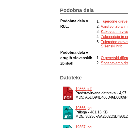
quality trees, broadleaves showed higher
analyzed tree species, oak reaches the h
values among the quality classes of the 
Podobna dela
dbh and an increase of the volume tariff'
Podobna dela v
Tujerodne dreve
RUL:
Varstvo izbrani
Kakovost in vred
Zakonodaja in pr
Tujerodne dreve
Šišenski hrib
Podobna dela v
drugih slovenskih
O genetski difer
Spoznavamo dre
zbirkah:
Datoteke
19365.pdf
Predstavitvena datoteka - 4,97
MD5: A5DB94E486D46D3D89F
19366.jpg
Priloga - 481,13 KB
MD5: 98296FAA2632D3B49812
19367.jpg