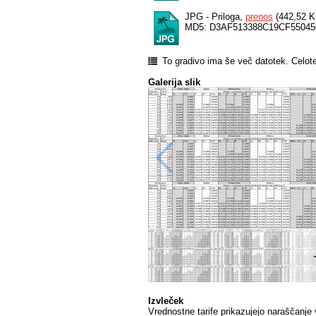
JPG - Priloga,
prenos
(442,52 K
MD5: D3AF513388C19CF55045
To gradivo ima še več datotek. Celot
Galerija slik
Izvleček
Vrednostne tarife prikazujejo naraščanj