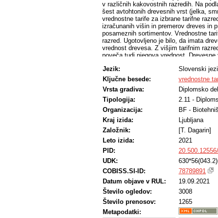
v različnih kakovostnih razredih. Na podl
šest avtohtonih drevesnih vrst (jelka, sm
vrednostne tarife za izbrane tarifne razre
izračunanih višin in premerov dreves in 
posameznih sortimentov. Vrednostne tarife
razred. Ugotovljeno je bilo, da imata drev
vrednost drevesa. Z višjim tarifnim raz
poveča tudi njegova vrednost. Drevesne v
vrstami lahko zelo razlikujejo. Pri povpr
Jezik:
Slovenski jez
iglavcev. Izmed analiziranih drevesnih vrs
vrednosti med kakovostnimi razredi iste
Ključne besede:
vrednostne tar
premera in z višanjem tarifnega razreda v
Vrsta gradiva:
Diplomsko de
Tipologija:
2.11 - Diplom
Organizacija:
BF - Biotehni
Kraj izida:
Ljubljana
Založnik:
[T. Dagarin]
Leto izida:
2021
PID:
20.500.12556
UDK:
630*56(043.2
COBISS.SI-ID:
78789891
Datum objave v RUL:
19.09.2021
Število ogledov:
3008
Število prenosov:
1265
Metapodatki: