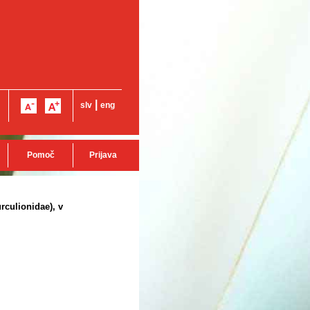
|
slv
eng
Pomoč
Prijava
rculionidae), v