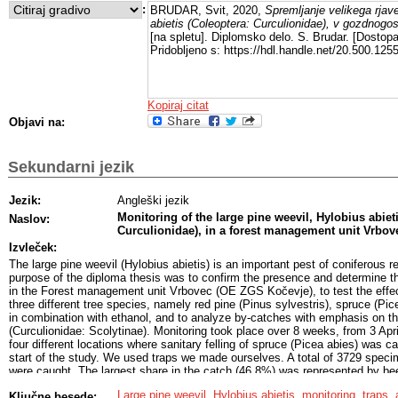
:
BRUDAR, Svit, 2020,
Spremljanje velikega rjave
abietis (Coleoptera: Curculionidae), v gozdnogo
[na spletu]. Diplomsko delo. S. Brudar. [Dostop
Pridobljeno s: https://hdl.handle.net/20.500.12
Kopiraj citat
Objavi na:
Sekundarni jezik
Jezik:
Angleški jezik
Monitoring of the large pine weevil, Hylobius abiet
Naslov:
Curculionidae), in a forest management unit Vrbov
Izvleček:
The large pine weevil (Hylobius abietis) is an important pest of coniferous r
purpose of the diploma thesis was to confirm the presence and determine t
in the Forest management unit Vrbovec (OE ZGS Kočevje), to test the effect
three different tree species, namely red pine (Pinus sylvestris), spruce (Pice
in combination with ethanol, and to analyze by-catches with emphasis on th
(Curculionidae: Scolytinae). Monitoring took place over 8 weeks, from 3 Apr
four different locations where sanitary felling of spruce (Picea abies) was ca
start of the study. We used traps we made ourselves. A total of 3729 speci
were caught. The largest share in the catch (46.8%) was represented by bee
Curculionidae. 1022 specimens of the large pine weevil (Hylobius abietis)
Large pine weevil
,
Hylobius abietis
,
monitoring
,
traps
,
Ključne besede:
(415) were caught in a traps with a twigs of red pine, followed by traps equi