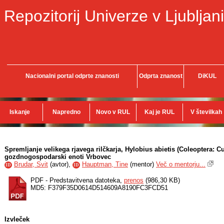
Repozitorij Univerze v Ljubljani
Nacionalni portal odprte znanosti
Odprta znanost
DiKUL
Iskanje
Napredno
Novo v RUL
Kaj je RUL
V številkah
Spremljanje velikega rjavega rilčkarja, Hylobius abietis (Coleoptera: Cu
gozdnogospodarski enoti Vrbovec
Brudar, Svit
(
avtor
),
Hauptman, Tine
(
mentor
)
Več o mentorju...
ID
ID
PDF - Predstavitvena datoteka,
prenos
(986,30 KB)
MD5: F379F35D0614D514609A8190FC3FCD51
Izvleček