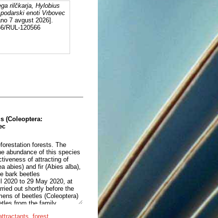
ga rilčkarja, Hylobius
spodarski enoti Vrbovec
ano 7 avgust 2026].
556/RUL-120566
is (Coleoptera:
ec
eforestation forests. The
he abundance of this species
iveness of attracting of
a abies) and fir (Abies alba),
e bark beetles
il 2020 to 29 May 2020, at
rried out shortly before the
mens of beetles (Coleoptera)
tles from the family
 were caught. Most specimens
attractants
,
forest
pped with spruce twigs (387),