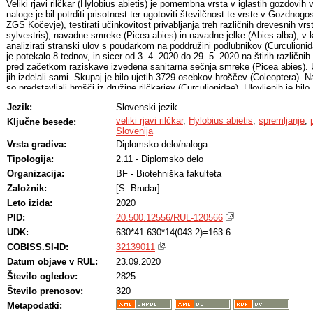
Veliki rjavi rilčkar (Hylobius abietis) je pomembna vrsta v iglastih gozdovi
naloge je bil potrditi prisotnost ter ugotoviti številčnost te vrste v Gozdno
ZGS Kočevje), testirati učinkovitost privabljanja treh različnih drevesnih vrs
sylvestris), navadne smreke (Picea abies) in navadne jelke (Abies alba), v 
analizirati stranski ulov s poudarkom na poddružini podlubnikov (Curculioni
je potekalo 8 tednov, in sicer od 3. 4. 2020 do 29. 5. 2020 na štirih različnih 
pred začetkom raziskave izvedena sanitarna sečnja smreke (Picea abies). U
jih izdelali sami. Skupaj je bilo ujetih 3729 osebkov hroščev (Coleoptera). N
so predstavljali hrošči iz družine rilčkarjev (Curculionidae). Ulovljenih je bi
rjavega rilčkarja (Hylobius abietis). Največ osebkov (415) se je ulovilo v pas
Jezik:
Slovenski jezik
sledile so pasti, opremljene z vejicami navadne jelke (387), najmanj osebko
je ujelo v pasti z vejicami navadne smreke. Statistično značilnih razlik v u
veliki rjavi rilčkar
,
Hylobius abietis
,
spremljanje
,
Ključne besede:
rdečega bora in navadne jelke sicer ni bilo, je pa bil ulov v te pasti statisti
Slovenija
pasti, ki so bile opremljene z vejicami navadne smreke. Podlubniki so bili 
Vrsta gradiva:
Diplomsko delo/naloga
Najbolj številčni so bili mali smrekov ličar (Hylurgus palliatus), kosmati s
Tipologija:
2.11 - Diplomsko delo
autographus) in podlubniki iz rodu Hylastes. Ujeli smo tudi dve tujerodni vrst
materiarius in Xylosandrus germanus.
Organizacija:
BF - Biotehniška fakulteta
Založnik:
[S. Brudar]
Leto izida:
2020
PID:
20.500.12556/RUL-120566
UDK:
630*41:630*14(043.2)=163.6
COBISS.SI-ID:
32139011
Datum objave v RUL:
23.09.2020
Število ogledov:
2825
Število prenosov:
320
Metapodatki: