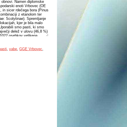
h v obnovi. Namen diplomske
gospodarski enoti Vrbovec (OE
t, in sicer rdečega bora (Pinus
kombinaciji z etanolom ter
dae: Scolytinae). Spremljanje
lokacijah, kjer je bila malo
porabili smo pasti, ki smo
ajvečji delež v ulovu (46,8 %)
lo 1022 osebkov velikega
ti z vejico rdečega bora,
v Hylobius abietis (220) pa se
lovu med pastmi z vejicami
pasti
,
vabe
,
GGE Vrbovec
,
čno značilno večji od ulova v
v ulovu zastopani 702 osebki.
mrekov lubadar (Dryocoetes
i, in sicer Gnathotrichus