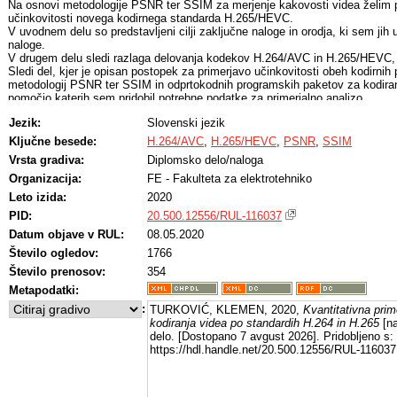
Na osnovi metodologije PSNR ter SSIM za merjenje kakovosti videa želim 
učinkovitosti novega kodirnega standarda H.265/HEVC.
V uvodnem delu so predstavljeni cilji zaključne naloge in orodja, ki sem jih
naloge.
V drugem delu sledi razlaga delovanja kodekov H.264/AVC in H.265/HEVC, k
Sledi del, kjer je opisan postopek za primerjavo učinkovitosti obeh kodirni
metodologij PSNR ter SSIM in odprtokodnih programskih paketov za kodiranj
pomočjo katerih sem pridobil potrebne podatke za primerjalno analizo.
V zadnjem poglavju so prikazani rezultati primerjave kodeka H.264/AVC i
Jezik:
Slovenski jezik
dvanajstih značilnih video posnetkov.
Ključne besede:
H.264/AVC
,
H.265/HEVC
,
PSNR
,
SSIM
Vrsta gradiva:
Diplomsko delo/naloga
Organizacija:
FE - Fakulteta za elektrotehniko
Leto izida:
2020
PID:
20.500.12556/RUL-116037
Datum objave v RUL:
08.05.2020
Število ogledov:
1766
Število prenosov:
354
Metapodatki:
:
TURKOVIĆ, KLEMEN, 2020,
Kvantitativna prim
kodiranja videa po standardih H.264 in H.265
[na
delo. [Dostopano 7 avgust 2026]. Pridobljeno s:
https://hdl.handle.net/20.500.12556/RUL-116037