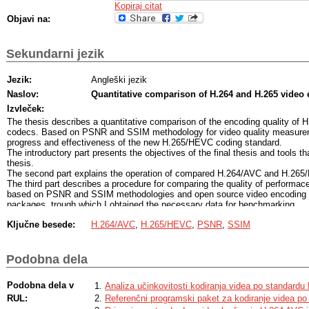
Kopiraj citat
Objavi na:
Sekundarni jezik
Jezik:
Angleški jezik
Naslov:
Quantitative comparison of H.264 and H.265 video
Izvleček:
The thesis describes a quantitative comparison of the encoding quality o
codecs. Based on PSNR and SSIM methodology for video quality measurem
progress and effectiveness of the new H.265/HEVC coding standard.
The introductory part presents the objectives of the final thesis and tools t
thesis.
The second part explains the operation of compared H.264/AVC and H.26
The third part describes a procedure for comparing the quality of performac
based on PSNR and SSIM methodologies and open source video encoding 
packages, trough which I obtained the necessary data for benchmarking.
The last section shows the result of comparing H.264/AVC and H.265/HEVC
Ključne besede:
H.264/AVC
,
H.265/HEVC
,
PSNR
,
SSIM
typical videos.
Podobna dela
Podobna dela v
Analiza učinkovitosti kodiranja videa po standard
RUL:
Referenčni programski paket za kodiranje videa p