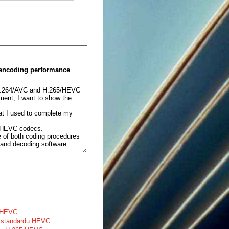
 encoding performance
f H.264/AVC and H.265/HEVC
ent, I want to show the
hat I used to complete my
5/HEVC codecs.
e of both coding procedures
and decoding software
 codecs on a set of twelve
u HEVC
o standardu HEVC