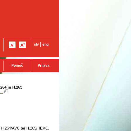
|
slv
eng
Pomoč
Prijava
.264 in H.265
..
ov H.264/AVC ter H.265/HEVC.