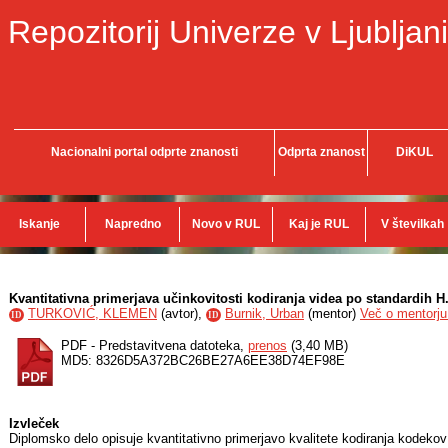
Repozitorij Univerze v Ljubljani
Nacionalni portal odprte znanosti
Odprta znanost
DiKUL
Iskanje
Napredno
Novo v RUL
Kaj je RUL
V številkah
Kvantitativna primerjava učinkovitosti kodiranja videa po standardih H
TURKOVIĆ, KLEMEN
(
avtor
),
Burnik, Urban
(
mentor
)
Več o mentorju.
ID
ID
PDF - Predstavitvena datoteka,
prenos
(3,40 MB)
MD5: 8326D5A372BC26BE27A6EE38D74EF98E
Izvleček
Diplomsko delo opisuje kvantitativno primerjavo kvalitete kodiranja kodek