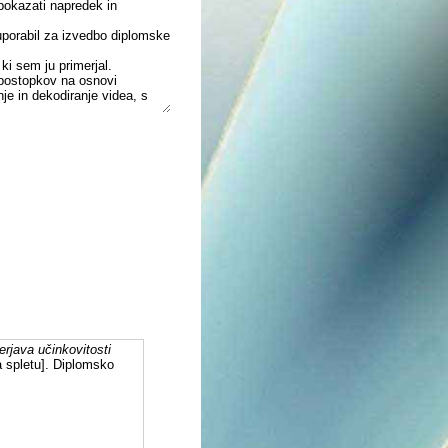
pokazati napredek in
 uporabil za izvedbo diplomske
i sem ju primerjal.
h postopkov na osnovi
e in dekodiranje videa, s
n H.265/HEVC na naboru
erjava učinkovitosti
 spletu]. Diplomsko