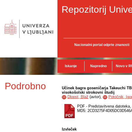
Repozitorij Unive
Nacionalni portal odprte znanosti
Iskanje
Napredno
Novo v R
Podrobno
Učinek bagra goseničarja Takeuchi TB 
visokošolski strokovni študij
Dlopst, Blaž
(
avtor
),
Potočnik, Igo
ID
ID
PDF - Predstavitvena datoteka
MD5: 2CD3275F4D05DC0D546
Izvleček