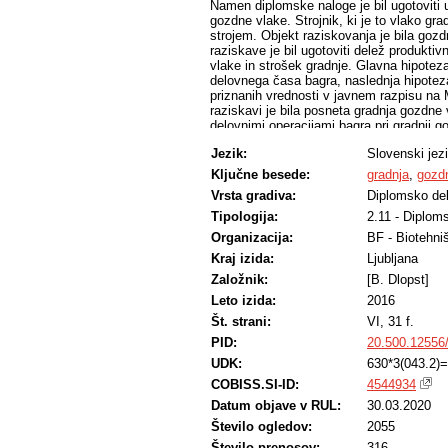
Namen diplomske naloge je bil ugotoviti
gozdne vlake. Strojnik, ki je to vlako gra
strojem. Objekt raziskovanja je bila gozd
raziskave je bil ugotoviti delež produkt
vlake in strošek gradnje. Glavna hipoteza
delovnega časa bagra, naslednja hipoteza 
priznanih vrednosti v javnem razpisu na 
raziskavi je bila posneta gradnja gozdne 
delovnimi operacijami bagra pri gradnji g
delovnega časa, kar je precej manj od pr
Jezik:
Slovenski jez
Naša prva hipoteza ni bila potrjena. Učin
27,46 m%/h. Ugotovljeni dejanski stroški
Ključne besede:
gradnja
,
gozd
priznanih vrednosti za izkop III. katego
Vrsta gradiva:
Diplomsko de
čimer je bila potrjena druga hipoteza.
Tipologija:
2.11 - Diplom
Organizacija:
BF - Biotehni
Kraj izida:
Ljubljana
Založnik:
[B. Dlopst]
Leto izida:
2016
Št. strani:
VI, 31 f.
PID:
20.500.12556
UDK:
630*3(043.2)
COBISS.SI-ID:
4544934
Datum objave v RUL:
30.03.2020
Število ogledov:
2055
Število prenosov:
316