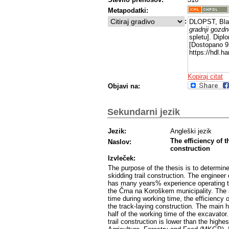
Metapodatki:
:
DLOPST, Bla
gradnji gozdn
spletu]. Dipl
[Dostopano 9 
https://hdl.
Kopiraj citat
Objavi na:
Sekundarni jezik
Jezik:
Angleški jezik
The efficiency of t
Naslov:
construction
Izvleček:
The purpose of the thesis is to determine
skidding trail construction. The engineer
has many years% experience operating thi
the Črna na Koroškem municipality. The a
time during working time, the efficiency o
the track-laying construction. The main 
half of the working time of the excavator
trail construction is lower than the highe