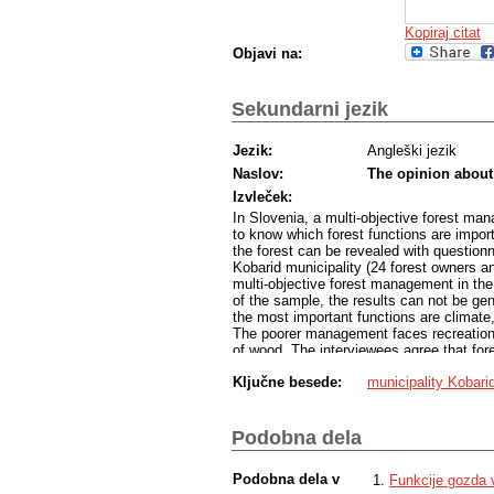
Kopiraj citat
Objavi na:
Sekundarni jezik
Jezik:
Angleški jezik
Naslov:
The opinion about 
Izvleček:
In Slovenia, a multi-objective forest man
to know which forest functions are impor
the forest can be revealed with question
Kobarid municipality (24 forest owners an
multi-objective forest management in the
of the sample, the results can not be gen
the most important functions are climate,
The poorer management faces recreationa
of wood. The interviewees agree that fores
forest functions. Three measures are, acc
Ključne besede:
municipality Kobari
functions: monitoring the state and devel
and marking trees for cutting. Poor fore
interviewees’ opinion the main weaknesse
the density of game is large enough and s
Podobna dela
the locals should remain and that visitors 
permitted amounts. Between interviewed 
Podobna dela v
Funkcije gozda 
only about the meaning of wood production