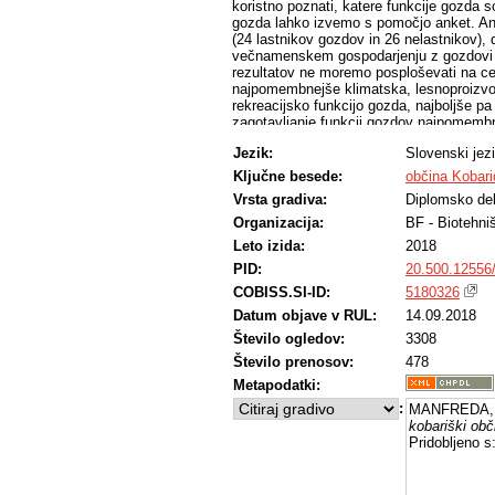
koristno poznati, katere funkcije gozda 
gozda lahko izvemo s pomočjo anket. Ank
(24 lastnikov gozdov in 26 nelastnikov), 
večnamenskem gospodarjenju z gozdovi n
rezultatov ne moremo posploševati na cel
najpomembnejše klimatska, lesnoproizvod
rekreacijsko funkcijo gozda, najboljše p
zagotavljanje funkcij gozdov najpomembn
ukrepov za zagotavljanje funkcij so za an
Jezik:
Slovenski jez
gozdov, izvajanje poseka, gojitvenih in 
odprtost z gozdnimi prometnicami, velike
Ključne besede:
občina Kobari
anketiranih poglavitne ovire (slabosti) v
Vrsta gradiva:
Diplomsko de
trditvah, da je gostota divjadi že dovolj 
lokalnega prebivalstva do gozda in da im
Organizacija:
BF - Biotehni
v okviru dovoljenih količin. Med anketiran
Leto izida:
2018
v mnenju o pomena lesnoproizvodne funkcij
PID:
20.500.12556
varstvenih del v gozdovih za lastnike ob
gozdnogospodarske načrte, manj kot pol 
COBISS.SI-ID:
5180326
Datum objave v RUL:
14.09.2018
Število ogledov:
3308
Število prenosov:
478
Metapodatki:
:
MANFREDA, 
kobariški obč
Pridobljeno s