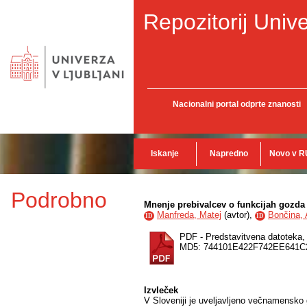
Repozitorij Unive
Nacionalni portal odprte znanosti
Iskanje
Napredno
Novo v R
Podrobno
Mnenje prebivalcev o funkcijah gozda 
Manfreda, Matej
(
avtor
),
Bončina, 
ID
ID
PDF - Predstavitvena datoteka
MD5: 744101E422F742EE641
Izvleček
V Sloveniji je uveljavljeno večnamensko 