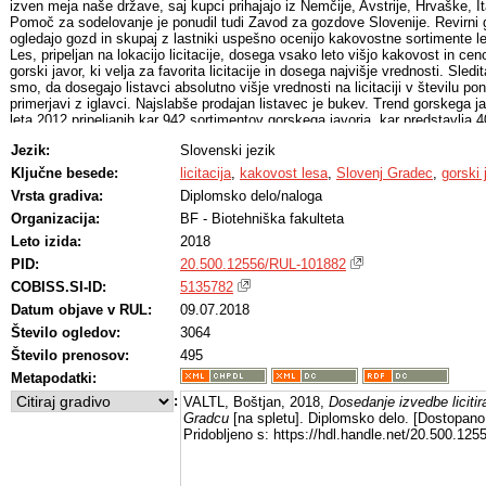
izven meja naše države, saj kupci prihajajo iz Nemčije, Avstrije, Hrvaške, It
Pomoč za sodelovanje je ponudil tudi Zavod za gozdove Slovenije. Revirni g
ogledajo gozd in skupaj z lastniki uspešno ocenijo kakovostne sortimente les
Les, pripeljan na lokacijo licitacije, dosega vsako leto višjo kakovost in cen
gorski javor, ki velja za favorita licitacije in dosega najvišje vrednosti. Sledi
smo, da dosegajo listavci absolutno višje vrednosti na licitaciji v številu p
primerjavi z iglavci. Najslabše prodajan listavec je bukev. Trend gorskega j
leta 2012 pripeljanih kar 942 sortimentov gorskega javorja, kar predstavlja 
sortimentov na licitacijo. Število ponudb za gorski javor je bilo najvišje leta
Jezik:
Slovenski jezik
ponudb 1.578. Najvišjo ceno za sortiment pa je dosegel gorski javor leta 201
Ključne besede:
licitacija
,
kakovost lesa
,
Slovenj Gradec
,
gorski 
Vrsta gradiva:
Diplomsko delo/naloga
Organizacija:
BF - Biotehniška fakulteta
Leto izida:
2018
PID:
20.500.12556/RUL-101882
COBISS.SI-ID:
5135782
Datum objave v RUL:
09.07.2018
Število ogledov:
3064
Število prenosov:
495
Metapodatki:
:
VALTL, Boštjan, 2018,
Dosedanje izvedbe licitir
Gradcu
[na spletu]. Diplomsko delo. [Dostopano
Pridobljeno s: https://hdl.handle.net/20.500.12