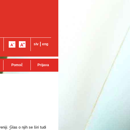
|
slv
eng
Pomoč
Prijava
iji. Glas o njih se širi tudi