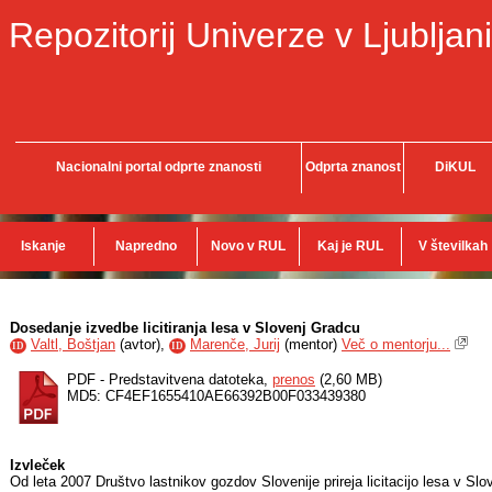
Repozitorij Univerze v Ljubljani
Nacionalni portal odprte znanosti
Odprta znanost
DiKUL
Iskanje
Napredno
Novo v RUL
Kaj je RUL
V številkah
Dosedanje izvedbe licitiranja lesa v Slovenj Gradcu
Valtl, Boštjan
(
avtor
),
Marenče, Jurij
(
mentor
)
Več o mentorju...
ID
ID
PDF - Predstavitvena datoteka,
prenos
(2,60 MB)
MD5: CF4EF1655410AE66392B00F033439380
Izvleček
Od leta 2007 Društvo lastnikov gozdov Slovenije prireja licitacijo lesa v Sloven