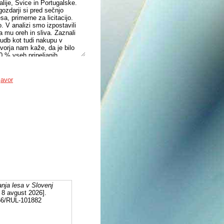
alije, Švice in Portugalske.
ozdarji si pred sečnjo
a, primerne za licitacijo.
o. V analizi smo izpostavili
ta mu oreh in sliva. Zaznali
onudb kot tudi nakupu v
avorja nam kaže, da je bilo
40 % vseh pripeljanih
 2010, ko je bilo oddanih
6, ta je znašala 12.347 €.
javor
anja lesa v Slovenj
 8 avgust 2026].
556/RUL-101882