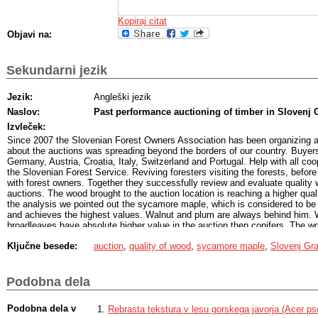
Kopiraj citat
Objavi na:
Sekundarni jezik
Jezik:
Angleški jezik
Naslov:
Past performance auctioning of timber in Slovenj 
Izvleček:
Since 2007 the Slovenian Forest Owners Association has been organizing a
about the auctions was spreading beyond the borders of our country. Buyer
Germany, Austria, Croatia, Italy, Switzerland and Portugal. Help with all co
the Slovenian Forest Service. Reviving foresters visiting the forests, before
with forest owners. Together they successfully review and evaluate quality w
auctions. The wood brought to the auction location is reaching a higher quali
the analysis we pointed out the sycamore maple, which is considered to be t
and achieves the highest values. Walnut and plum are always behind him. W
broadleaves have absolute higher value in the auction then conifers. The wo
trend of the mountain maple shows that was in 2012, brought in 942 logs o
Ključne besede:
auction
,
quality of wood
,
sycamore maple
,
Slovenj Gr
represents 40 % of all logs brought to the auction in analyzed year. The nu
maple was the highest in 2010, when they reached 1.578 offers. The highest
was reached by the sycamore maple in 2016, which amounted to 12.347 €.
Podobna dela
Podobna dela v
Rebrasta tekstura v lesu gorskega javorja (Acer ps