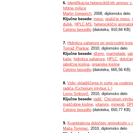
6.
Identifikacija heterocikličnih aminov v
hrbtne mišice
Martin Gregorich
, 2008, diplomsko delo
Ključne besede:
meso
,
prašičje meso
,
dušik
,
HPLC-MS
,
heterociklični aromats
Celotno besedilo
(datoteka, 910,84 KB)
7.
Hidroliza saharoze pri proizvodnji kon
Tomaž Plankar
, 2010, diplomsko delo
Ključne besede:
džemi
,
marmelade
,
ja
kaše
,
hidroliza saharoze
,
HPLC
,
določan
jabolčna kislina
,
organske kisline
Celotno besedilo
(datoteka, 665,56 KB)
8.
Vpliv skladiščenja in sorte na vsebnost
radiča (Cichorium intybus L.)
Lovro Sinkovič
, 2010, diplomsko delo
Ključne besede:
radič
,
Chicorium intybu
maščobne kisline
,
vitamini
,
minerali
,
DP
Celotno besedilo
(datoteka, 650,77 KB)
9.
Kvantitativna določitev aminokislin
Maša Tominec
, 2010, diplomsko delo