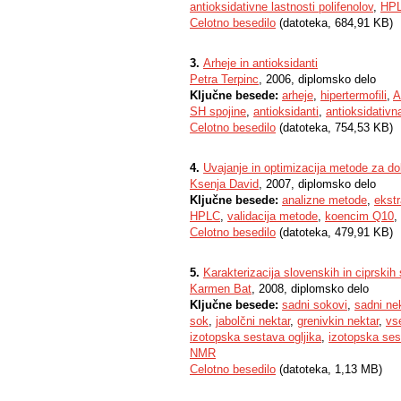
antioksidativne lastnosti polifenolov
,
HP
Celotno besedilo
(datoteka, 684,91 KB)
3.
Arheje in antioksidanti
Petra Terpinc
, 2006, diplomsko delo
Ključne besede:
arheje
,
hipertermofili
,
A
SH spojine
,
antioksidanti
,
antioksidativn
Celotno besedilo
(datoteka, 754,53 KB)
4.
Uvajanje in optimizacija metode za d
Ksenja David
, 2007, diplomsko delo
Ključne besede:
analizne metode
,
ekstr
HPLC
,
validacija metode
,
koencim Q10
,
Celotno besedilo
(datoteka, 479,91 KB)
5.
Karakterizacija slovenskih in ciprski
Karmen Bat
, 2008, diplomsko delo
Ključne besede:
sadni sokovi
,
sadni nek
sok
,
jabolčni nektar
,
grenivkin nektar
,
vs
izotopska sestava ogljika
,
izotopska ses
NMR
Celotno besedilo
(datoteka, 1,13 MB)