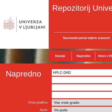
Repozitorij Unive
Nacionalni portal odprte znanosti
Iskanje
Napredno
Novo v R
Napredno
Vrsta gradiva:
Jezik: