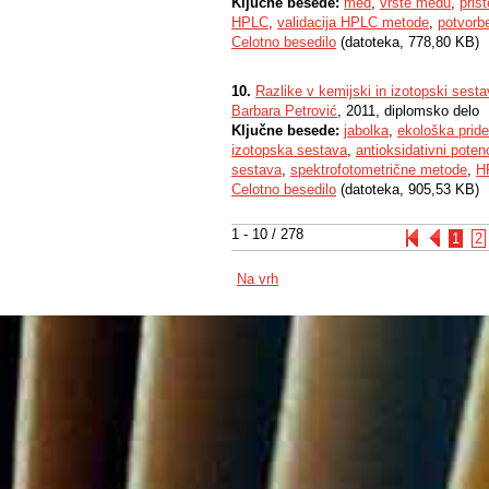
Ključne besede:
med
,
vrste medu
,
pris
HPLC
,
validacija HPLC metode
,
potvorb
Celotno besedilo
(datoteka, 778,80 KB)
10.
Razlike v kemijski in izotopski sesta
Barbara Petrović
, 2011, diplomsko delo
Ključne besede:
jabolka
,
ekološka pride
izotopska sestava
,
antioksidativni poten
sestava
,
spektrofotometrične metode
,
H
Celotno besedilo
(datoteka, 905,53 KB)
1 - 10 / 278
1
2
Na vrh