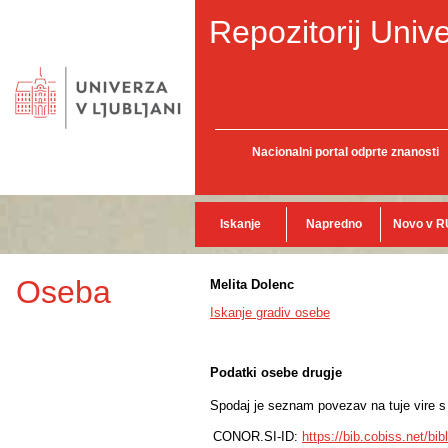
Repozitorij Unive
Nacionalni portal odprte znanosti
Iskanje
Napredno
Novo v R
Oseba
Melita Dolenc
Iskanje gradiv osebe
Podatki osebe drugje
Spodaj je seznam povezav na tuje vire s p
CONOR.SI-ID:
https://bib.cobiss.net/bi