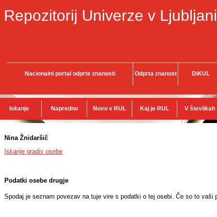
Repozitorij Univerze v Ljubljani
Nacionalni portal odprte znanosti
Odprta znanost
DiKUL
Iskanje
Napredno
Novo v RUL
Kaj je RUL
V številkah
Nina Žnidaršič
Iskanje gradiv osebe
Podatki osebe drugje
Spodaj je seznam povezav na tuje vire s podatki o tej osebi. Če so to vaši p