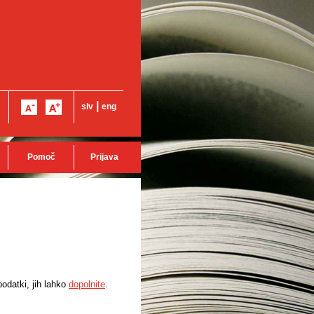
|
slv
eng
Pomoč
Prijava
odatki, jih lahko
dopolnite
.