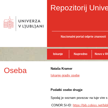
Repozitorij Unive
Nacionalni portal odprte znanosti
Iskanje
Napredno
Novo v R
Oseba
Nataša Kramer
Iskanje gradiv osebe
Podatki osebe drugje
Spodaj je seznam povezav na tuje vire s p
CONOR.SI-ID:
https://bib.cobiss.net/bi