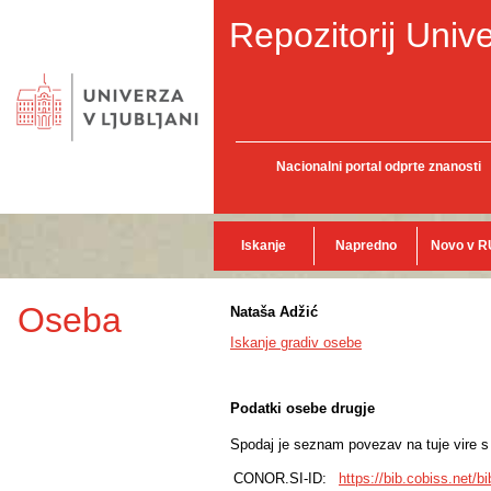
Repozitorij Unive
Nacionalni portal odprte znanosti
Iskanje
Napredno
Novo v R
Oseba
Nataša Adžić
Iskanje gradiv osebe
Podatki osebe drugje
Spodaj je seznam povezav na tuje vire s p
CONOR.SI-ID:
https://bib.cobiss.net/b