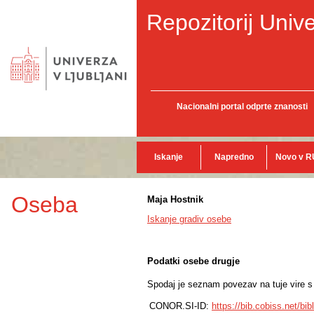
Repozitorij Unive
Nacionalni portal odprte znanosti
Iskanje
Napredno
Novo v R
Oseba
Maja Hostnik
Iskanje gradiv osebe
Podatki osebe drugje
Spodaj je seznam povezav na tuje vire s p
CONOR.SI-ID:
https://bib.cobiss.net/bi