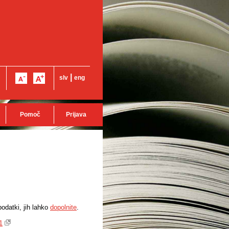
|
slv
eng
Pomoč
Prijava
odatki, jih lahko
dopolnite
.
1