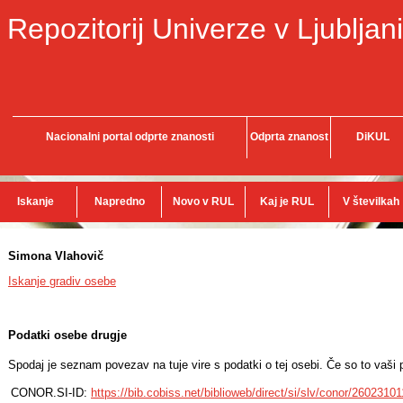
Repozitorij Univerze v Ljubljani
Nacionalni portal odprte znanosti
Odprta znanost
DiKUL
Iskanje
Napredno
Novo v RUL
Kaj je RUL
V številkah
Simona Vlahovič
Iskanje gradiv osebe
Podatki osebe drugje
Spodaj je seznam povezav na tuje vire s podatki o tej osebi. Če so to vaši p
CONOR.SI-ID:
https://bib.cobiss.net/biblioweb/direct/si/slv/conor/26023101