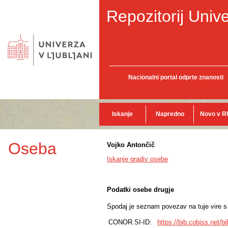
Repozitorij Unive
Nacionalni portal odprte znanosti
Iskanje
Napredno
Novo v R
Oseba
Vojko Antončič
Iskanje gradiv osebe
Podatki osebe drugje
Spodaj je seznam povezav na tuje vire s p
CONOR.SI-ID:
https://bib.cobiss.net/b