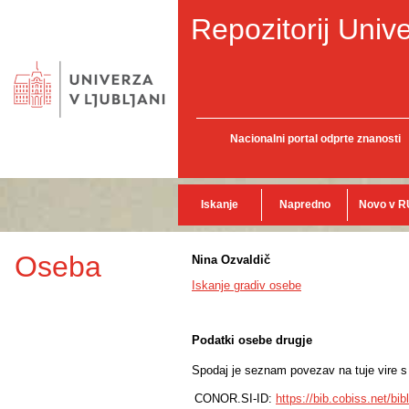
Repozitorij Unive
Nacionalni portal odprte znanosti
Iskanje
Napredno
Novo v R
Oseba
Nina Ozvaldič
Iskanje gradiv osebe
Podatki osebe drugje
Spodaj je seznam povezav na tuje vire s p
CONOR.SI-ID:
https://bib.cobiss.net/bi