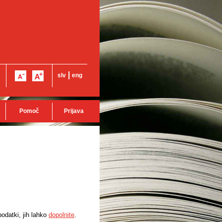
|
slv
eng
Pomoč
Prijava
odatki, jih lahko
dopolnite
.