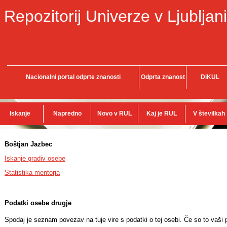
Repozitorij Univerze v Ljubljani
Nacionalni portal odprte znanosti
Odprta znanost
DiKUL
Iskanje
Napredno
Novo v RUL
Kaj je RUL
V številkah
Boštjan Jazbec
Iskanje gradiv osebe
Statistika mentorja
Podatki osebe drugje
Spodaj je seznam povezav na tuje vire s podatki o tej osebi. Če so to vaši p