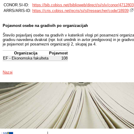
CONOR.SI-ID:
https://bib.cobiss.net/biblioweb/direct/si/slv/conor/4712803
ARRS/ARIS-ID:
https://cris.cobiss.net/ecris/si/sl/researcher/code/18939
Pojavnost osebe na gradivih po organizacijah
Število pojavljanj osebe na gradivih v katerikoli vlogi pri posamezni organiz
gradivu navedena dvakrat (npr. kot urednik in avtor predgovora) in je gradiv
je pojavnost pri posamezni organizaciji 2, skupaj pa 4.
Organizacija
Pojavnost
EF - Ekonomska fakulteta
108
Nazaj