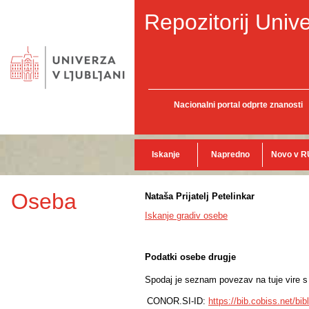
Repozitorij Unive
Nacionalni portal odprte znanosti
Iskanje
Napredno
Novo v R
Oseba
Nataša Prijatelj Petelinkar
Iskanje gradiv osebe
Podatki osebe drugje
Spodaj je seznam povezav na tuje vire s p
CONOR.SI-ID:
https://bib.cobiss.net/bi