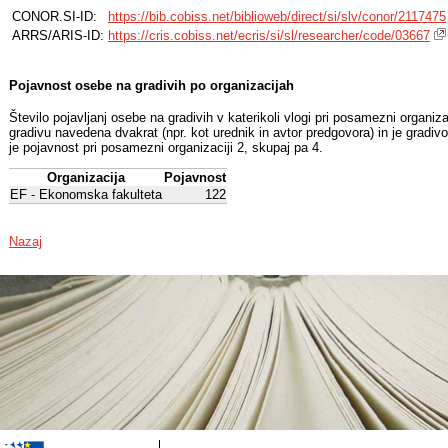
CONOR.SI-ID:
https://bib.cobiss.net/biblioweb/direct/si/slv/conor/2117475
ARRS/ARIS-ID:
https://cris.cobiss.net/ecris/si/sl/researcher/code/03667
Pojavnost osebe na gradivih po organizacijah
Število pojavljanj osebe na gradivih v katerikoli vlogi pri posamezni organiz
gradivu navedena dvakrat (npr. kot urednik in avtor predgovora) in je gradiv
je pojavnost pri posamezni organizaciji 2, skupaj pa 4.
Organizacija
Pojavnost
EF - Ekonomska fakulteta
122
Nazaj