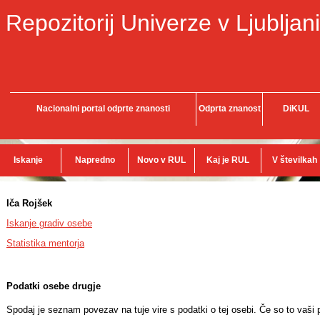
Repozitorij Univerze v Ljubljani
Nacionalni portal odprte znanosti
Odprta znanost
DiKUL
Iskanje
Napredno
Novo v RUL
Kaj je RUL
V številkah
Iča Rojšek
Iskanje gradiv osebe
Statistika mentorja
Podatki osebe drugje
Spodaj je seznam povezav na tuje vire s podatki o tej osebi. Če so to vaši p