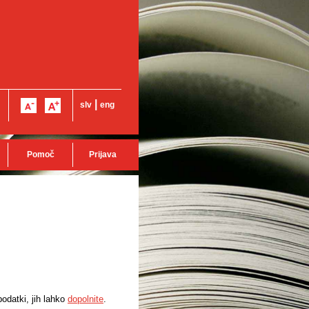
|
slv
eng
Pomoč
Prijava
odatki, jih lahko
dopolnite
.