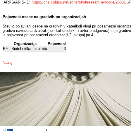
ARRS/ARIS-ID:
https://cris.cobiss.net/ecris/si/sl/researcher/code/28831
Pojavnost osebe na gradivih po organizacijah
Število pojavljanj osebe na gradivih v katerikoli vlogi pri posamezni organiz
gradivu navedena dvakrat (npr. kot urednik in avtor predgovora) in je gradiv
je pojavnost pri posamezni organizaciji 2, skupaj pa 4.
Organizacija
Pojavnost
BF - Biotehniška fakulteta
3
Nazaj