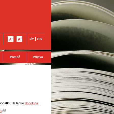
|
slv
eng
Pomoč
Prijava
odatki, jih lahko
dopolnite
.
63