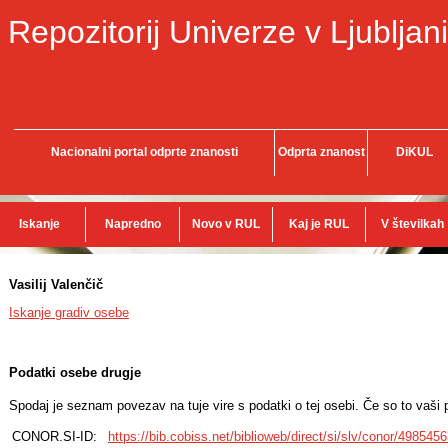
Repozitorij Univerze v Ljubljani
Nacionalni portal odprte znanosti
Odprta znanost
DiKUL
Iskanje
Napredno
Novo v RUL
Kaj je RUL
V številkah
Vasilij Valenčič
Iskanje gradiv osebe
Podatki osebe drugje
Spodaj je seznam povezav na tuje vire s podatki o tej osebi. Če so to vaši p
CONOR.SI-ID:
https://bib.cobiss.net/biblioweb/direct/si/slv/conor/498545