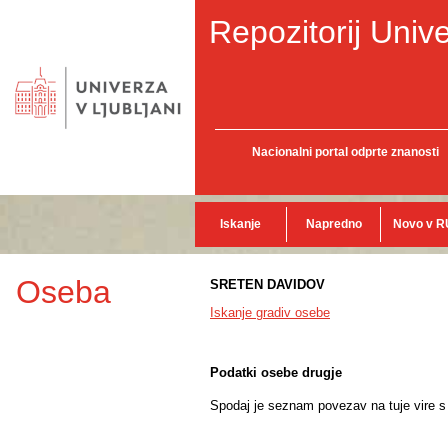
Repozitorij Unive
Nacionalni portal odprte znanosti
Iskanje
Napredno
Novo v R
Oseba
SRETEN DAVIDOV
Iskanje gradiv osebe
Podatki osebe drugje
Spodaj je seznam povezav na tuje vire s p